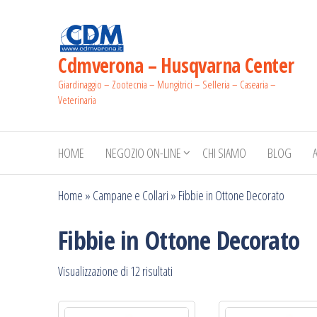
Salta
e
vai
Cdmverona – Husqvarna Center
al
Giardinaggio – Zootecnia – Mungitrici – Selleria – Casearia –
contenuto
Veterinaria
HOME
NEGOZIO ON-LINE
CHI SIAMO
BLOG
Home
»
Campane e Collari
»
Fibbie in Ottone Decorato
Fibbie in Ottone Decorato
Prezzo:
Visualizzazione di 12 risultati
dal
più