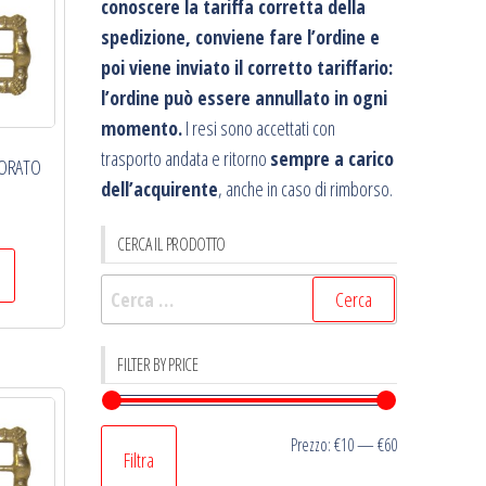
conoscere la tariffa corretta della
spedizione, conviene fare l’ordine e
poi viene inviato il corretto tariffario:
l’ordine può essere annullato in ogni
momento.
I resi sono accettati con
trasporto andata e ritorno
sempre a carico
CORATO
dell’acquirente
, anche in caso di rimborso.
CERCA IL PRODOTTO
Ricerca
per:
FILTER BY PRICE
Prezzo
Prezzo
Prezzo:
€10
—
€60
Filtra
Min
Max