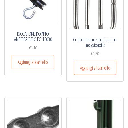
ISOLATORE DOPPIO
ANCORAGGIO FG 10030
Connettore nastro in acciaio
inossidabile‎
€
1,10
€
1,20
Aggiungi al carrello
Aggiungi al carrello