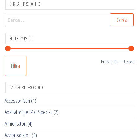
CERCA IL PRODOTTO
Ricerca
per:
FILTER BY PRICE
Pr
Pr
Prezzo:
€0
—
€3.580
Filtra
Mi
M
CATEGORIE PRODOTTO
Accessori Vari
(1)
Adattatori per Pali Speciali
(2)
Alimentatori
(4)
Avvita isolatori
(4)