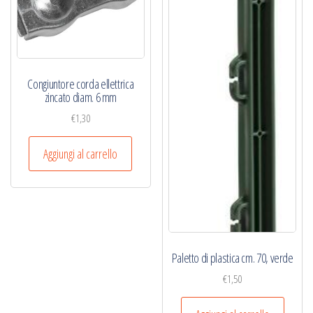
Congiuntore corda ellettrica
zincato diam. 6 mm
€
1,30
Aggiungi al carrello
Paletto di plastica cm. 70, verde
€
1,50