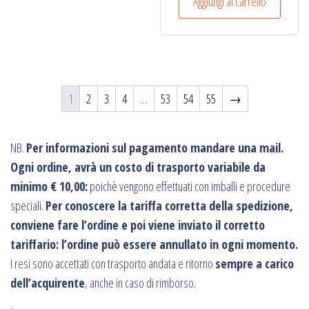
Aggiungi al carrello
1
2
3
4
…
53
54
55
→
NB.
Per informazioni sul pagamento mandare una mail.
Ogni ordine, avrà un costo di trasporto variabile da
minimo € 10,00:
poichè vengono effettuati con imballi e procedure
speciali.
Per conoscere la tariffa corretta della spedizione,
conviene fare l’ordine e poi viene inviato il corretto
tariffario: l’ordine può essere annullato in ogni momento.
I resi sono accettati con trasporto andata e ritorno
sempre a carico
dell’acquirente
, anche in caso di rimborso.