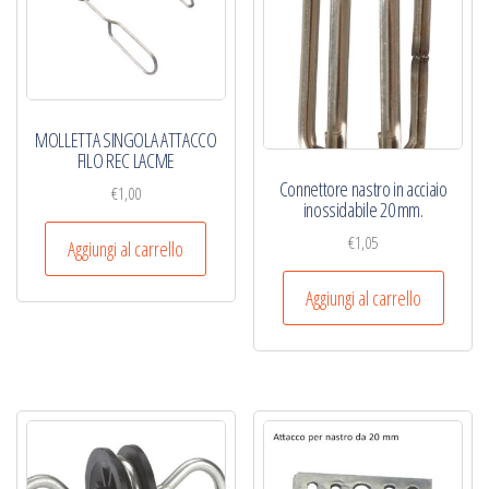
MOLLETTA SINGOLA ATTACCO
FILO REC LACME
‎Connettore nastro in acciaio
€
1,00
inossidabile‎ 20 mm.
€
1,05
Aggiungi al carrello
Aggiungi al carrello