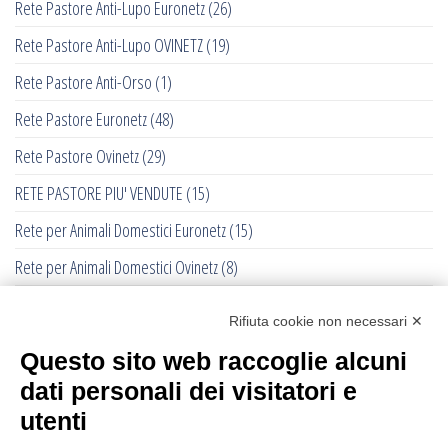
Rete Pastore Anti-Lupo Euronetz
(26)
Rete Pastore Anti-Lupo OVINETZ
(19)
Rete Pastore Anti-Orso
(1)
Rete Pastore Euronetz
(48)
Rete Pastore Ovinetz
(29)
RETE PASTORE PIU' VENDUTE
(15)
Rete per Animali Domestici Euronetz
(15)
Rete per Animali Domestici Ovinetz
(8)
Reti Cavalli e Vitelli
(4)
Rifiuta cookie non necessari ✕
Reti Lepri - Fagiani - Galliformi Euronetz
(21)
Questo sito web raccoglie alcuni
Reti Metalliche Zincate Pastorali
(9)
dati personali dei visitatori e
Reti Pastore
(0)
utenti