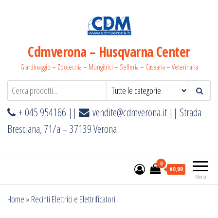
Salta
e
vai
al
Cdmverona – Husqvarna Center
contenuto
Giardinaggio – Zootecnia – Mungitrici – Selleria – Casearia – Veterinaria
+ 045 954166 ||
vendite@cdmverona.it
|| Strada
Bresciana, 71/a – 37139 Verona
0
€0,00
Menu
Home
»
Recinti Elettrici e Elettrificatori