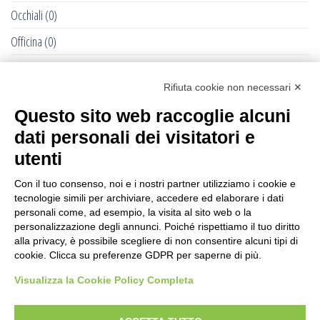
Occhiali
(0)
Officina
(0)
Pet - Cane e Gatto
(0)
Rifiuta cookie non necessari ✕
RACCOLTE DELLE OLIVE - 2022
(284)
Questo sito web raccoglie alcuni
Recinti Elettrici e Elettrificatori
(877)
dati personali dei visitatori e
Ricambi Allattatrici Forster
(0)
utenti
Selleria Cavallo
(1193)
Con il tuo consenso, noi e i nostri partner utilizziamo i cookie e
Senza categoria
(232)
tecnologie simili per archiviare, accedere ed elaborare i dati
personali come, ad esempio, la visita al sito web o la
Stalle: Accessori e Montaggio
(177)
personalizzazione degli annunci. Poiché rispettiamo il tuo diritto
alla privacy, è possibile scegliere di non consentire alcuni tipi di
Street Food
(67)
cookie. Clicca su preferenze GDPR per saperne di più.
Tosatrici
(711)
Visualizza la Cookie Policy Completa
Trattorini Husqvarna
(0)