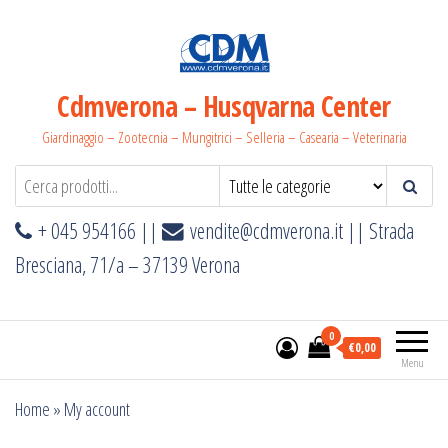
Salta
e
vai
al
Cdmverona – Husqvarna Center
contenuto
Giardinaggio – Zootecnia – Mungitrici – Selleria – Casearia – Veterinaria
+ 045 954166 ||
vendite@cdmverona.it
|| Strada
Bresciana, 71/a – 37139 Verona
0
€0,00
Menu
Home
»
My account