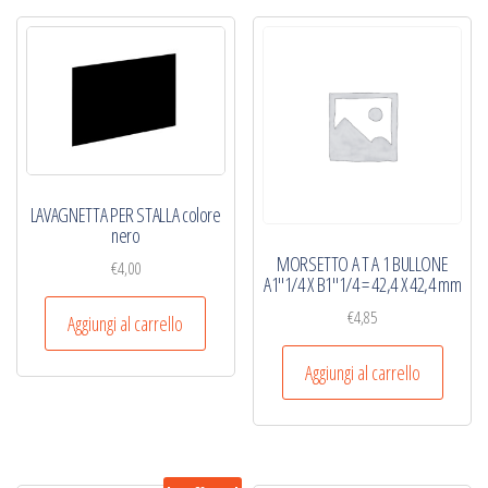
LAVAGNETTA PER STALLA colore
nero
MORSETTO A T A 1 BULLONE
€
4,00
A1″1/4 X B1″1/4 = 42,4 X 42,4 mm
€
4,85
Aggiungi al carrello
Aggiungi al carrello