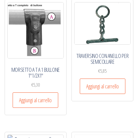
TRAVERSINO CON ANELLO PER
SEMICOLLARE
MORSETTO A T A 1 BULLONE
€
5,85
1″1/2X1″
€
5,30
Aggiungi al carrello
Aggiungi al carrello