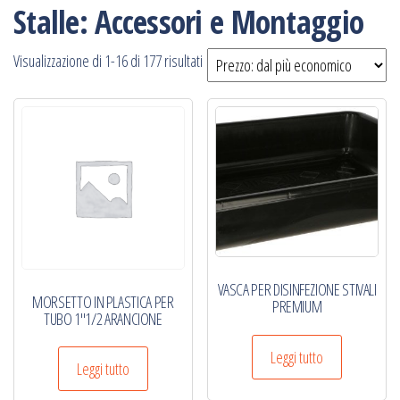
Stalle: Accessori e Montaggio
Prezzo:
Visualizzazione di 1-16 di 177 risultati
dal
più
economico
VASCA PER DISINFEZIONE STIVALI
MORSETTO IN PLASTICA PER
PREMIUM
TUBO 1″1/2 ARANCIONE
Leggi tutto
Leggi tutto