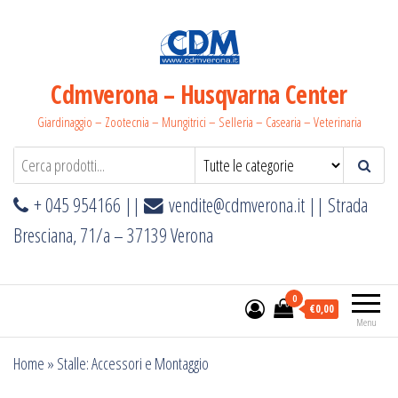
Salta
e
vai
al
Cdmverona – Husqvarna Center
contenuto
Giardinaggio – Zootecnia – Mungitrici – Selleria – Casearia – Veterinaria
+ 045 954166 ||
vendite@cdmverona.it
|| Strada
Bresciana, 71/a – 37139 Verona
0
€0,00
Menu
Home
»
Stalle: Accessori e Montaggio