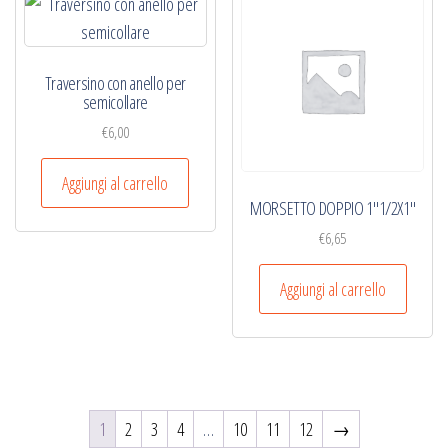
Traversino con anello per
semicollare
€
6,00
Aggiungi al carrello
MORSETTO DOPPIO 1″1/2X1″
€
6,65
Aggiungi al carrello
1
2
3
4
…
10
11
12
→