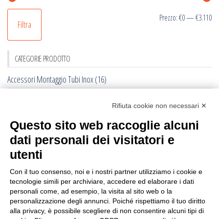
Pr
Pr
Prezzo:
€0
—
€3.110
Filtra
Mi
M
CATEGORIE PRODOTTO
Accessori Montaggio Tubi Inox
(16)
Collari per Vacche
(8)
Rifiuta cookie non necessari ✕
Fettuccine Posta Canadese
(11)
Questo sito web raccoglie alcuni
Lavagnette per Stalle
(1)
dati personali dei visitatori e
Legami per Vacche
(14)
utenti
Morsetti
(61)
Con il tuo consenso, noi e i nostri partner utilizziamo i cookie e
tecnologie simili per archiviare, accedere ed elaborare i dati
Palle antistress
(6)
personali come, ad esempio, la visita al sito web o la
personalizzazione degli annunci. Poiché rispettiamo il tuo diritto
Ricambi Nastri Asportaletame
(2)
alla privacy, è possibile scegliere di non consentire alcuni tipi di