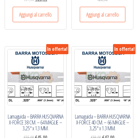
prezzo
prezzo
originale
attuale
Aggiungi al carrello
Aggiungi al carrello
era:
è:
€37,50.
€28,00.
In offerta!
In offerta!
Lamaguida – BARRA HUSQVARNA
Lamaguida – BARRA HUSQVARNA
X-FORCE 38 CM. – 64 MAGLIE –
X-FORCE 40 CM. – 66 MAGLIE –
3,25″ x 1.3 MM.
3,25″ x 1.3 MM.
Il
Il
Il
Il
€
55,00
€
45,00
€
58,00
€
47,00