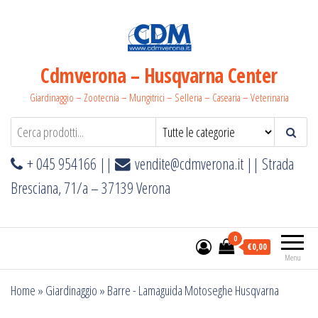
Salta
e
vai
al
Cdmverona – Husqvarna Center
contenuto
Giardinaggio – Zootecnia – Mungitrici – Selleria – Casearia – Veterinaria
+ 045 954166 ||
vendite@cdmverona.it
|| Strada
Bresciana, 71/a – 37139 Verona
0
€0,00
Menu
Home
»
Giardinaggio
»
Barre - Lamaguida Motoseghe Husqvarna