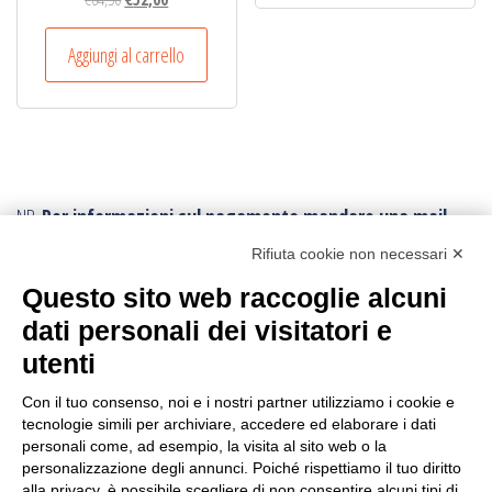
€95,80.
€71,00.
prezzo
prezzo
originale
attuale
Aggiungi al carrello
era:
è:
€64,50.
€52,00.
NB.
Per informazioni sul pagamento mandare una mail.
Ogni ordine, avrà un costo di trasporto variabile da
Rifiuta cookie non necessari ✕
minimo € 10,00:
poichè vengono effettuati con imballi e procedure
Questo sito web raccoglie alcuni
speciali.
Per conoscere la tariffa corretta della spedizione,
dati personali dei visitatori e
conviene fare l’ordine e poi viene inviato il corretto
utenti
tariffario: l’ordine può essere annullato in ogni momento.
I resi sono accettati con trasporto andata e ritorno
sempre a carico
Con il tuo consenso, noi e i nostri partner utilizziamo i cookie e
tecnologie simili per archiviare, accedere ed elaborare i dati
dell’acquirente
, anche in caso di rimborso.
personali come, ad esempio, la visita al sito web o la
personalizzazione degli annunci. Poiché rispettiamo il tuo diritto
CERCA IL PRODOTTO
alla privacy, è possibile scegliere di non consentire alcuni tipi di