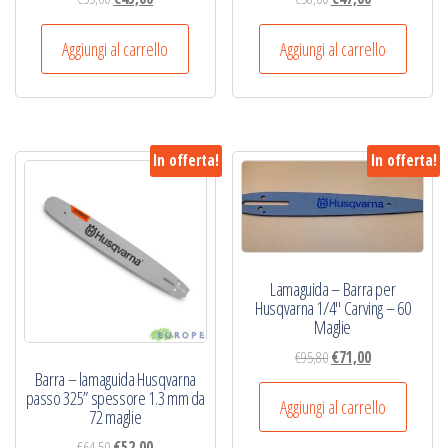
prezzo
prezzo
prezzo
prezzo
originale
attuale
originale
attuale
Aggiungi al carrello
Aggiungi al carrello
era:
è:
era:
è:
€55,00.
€45,00.
€58,00.
€47,00.
In offerta!
In offerta!
Lamaguida – Barra per
Husqvarna 1/4″ Carving – 60
Maglie
Il
Il
€
95,80
€
71,00
Barra – lamaguida Husqvarna
prezzo
prezzo
passo 325” spessore 1.3 mm da
originale
attuale
Aggiungi al carrello
72 maglie
era:
è:
Il
Il
€
64,50
€
52,00