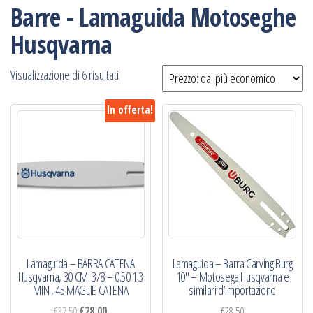
Barre - Lamaguida Motoseghe
Husqvarna
Prezzo:
Visualizzazione di 6 risultati
dal
In offerta!
più
economico
Lamaguida – BARRA CATENA
Lamaguida – Barra Carving Burg
Husqvarna, 30 CM. 3/8 – 0.50 1.3
10″ – Motosega Husqvarna e
MINI, 45 MAGLIE CATENA
similari d’importazione
Il
Il
€
37,50
€
28,00
€
28,50