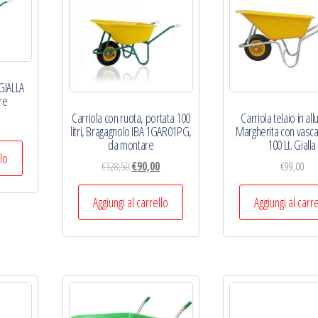
GIALLA
re
Carriola con ruota, portata 100
Carriola telaio in al
Il
litri, Bragagnolo IBA 1GAR01PG,
Margherita con vasc
prezzo
da montare
100 Lt. Gialla
e
attuale
llo
Il
Il
€
128,50
€
90,00
€
99,00
è:
prezzo
prezzo
€90,00.
originale
attuale
Aggiungi al carrello
Aggiungi al carr
era:
è:
€128,50.
€90,00.