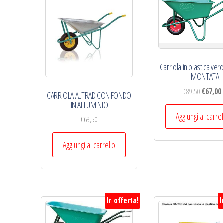
Carriola in plastica verd
– MONTATA
Il
I
€
89,50
€
67,00
CARRIOLA ALTRAD CON FONDO
prezzo
IN ALLUMINIO
original
a
Aggiungi al carre
€
63,50
era:
è
€89,50.
€
Aggiungi al carrello
In offerta!
I