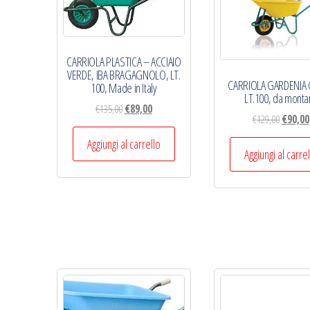
CARRIOLA PLASTICA – ACCIAIO
VERDE, IBA BRAGAGNOLO, LT.
CARRIOLA GARDENIA 
100, Made in Italy
LT.100, da monta
Il
Il
€
135,00
€
89,00
Il
€
129,00
€
90,00
prezzo
prezzo
prezzo
originale
attuale
Aggiungi al carrello
original
Aggiungi al carre
era:
è:
era:
€135,00.
€89,00.
€129,00.