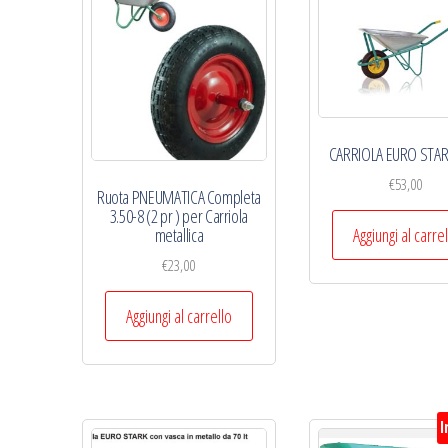
economico
CARRIOLA EURO STARK 
€
53,00
Ruota PNEUMATICA Completa
3.50-8 (2 pr ) per Carriola
Aggiungi al carre
metallica
€
23,00
Aggiungi al carrello
I