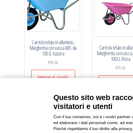
Carriola telaio in alluminio,
Carriola telaio in allu
Margherita con vasca ABS da
Margherita con vasca
100 Lt. Azzurra
100 Lt. Rosa
€
99,00
€
99,00
Aggiungi al carrello
Aggiungi al carre
Questo sito web raccog
visitatori e utenti
Con il tuo consenso, noi e i nostri partner 
ed elaborare i dati personali come, ad esem
Poiché rispettiamo il tuo diritto alla privacy