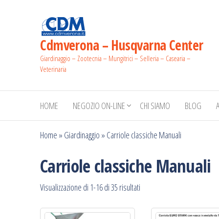
Salta
e
vai
Cdmverona – Husqvarna Center
al
Giardinaggio – Zootecnia – Mungitrici – Selleria – Casearia –
contenuto
Veterinaria
HOME
NEGOZIO ON-LINE
CHI SIAMO
BLOG
Home
»
Giardinaggio
»
Carriole classiche Manuali
Carriole classiche Manuali
Prezzo:
Visualizzazione di 1-16 di 35 risultati
dal
più