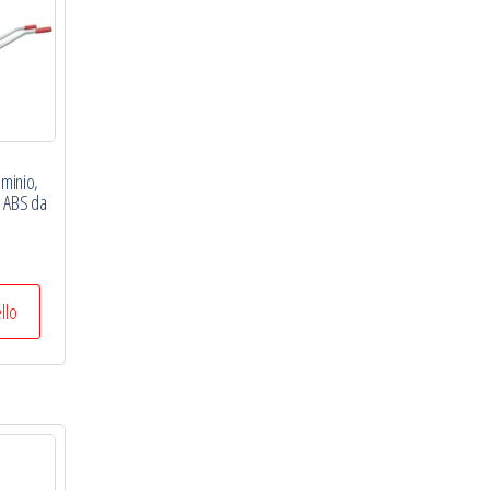
luminio,
a ABS da
ello