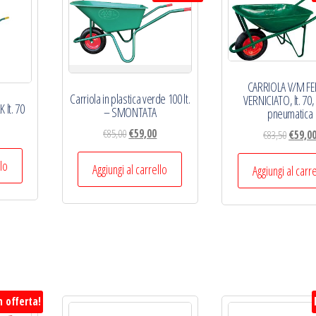
CARRIOLA V/M F
Carriola in plastica verde 100 lt.
VERNICIATO, lt. 70,
lt. 70
– SMONTATA
pneumatica
Il
Il
€
85,00
€
59,00
Il
€
83,50
€
59,0
prezzo
prezzo
prezzo
llo
originale
attuale
Aggiungi al carrello
origina
Aggiungi al carr
era:
è:
era:
€85,00.
€59,00.
€83,50.
n offerta!