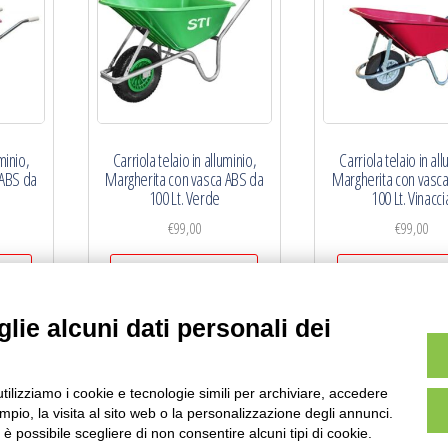
minio,
Carriola telaio in alluminio,
Carriola telaio in al
 ABS da
Margherita con vasca ABS da
Margherita con vasc
100 Lt. Verde
100 Lt. Vinacci
€
99,00
€
99,00
llo
Aggiungi al carrello
Aggiungi al carr
lie alcuni dati personali dei
utilizziamo i cookie e tecnologie simili per archiviare, accedere
pio, la visita al sito web o la personalizzazione degli annunci.
1
2
3
→
, è possibile scegliere di non consentire alcuni tipi di cookie.