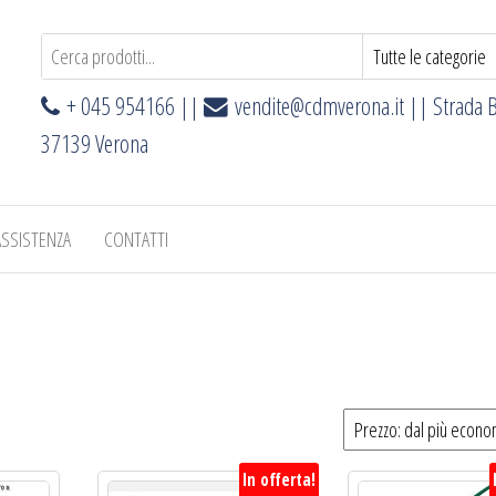
+ 045 954166 ||
vendite@cdmverona.it
|| Strada B
37139 Verona
ASSISTENZA
CONTATTI
In offerta!