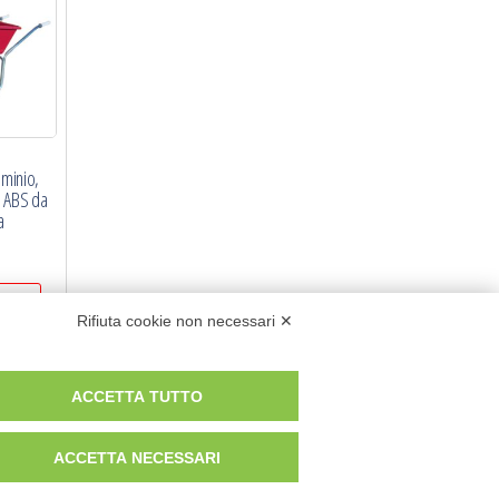
luminio,
a ABS da
a
ello
Rifiuta cookie non necessari ✕
ACCETTA TUTTO
ACCETTA NECESSARI