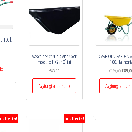
e 100 lt.
l
Vasca per carriola Vigor per
CARRIOLA GARDENIA
prezzo
modello BIG 240 Litri
LT.100, da mont
e
ttuale
llo
Il
€
83,00
€
129,00
€
89,0
:
prezzo
67,00.
origina
Aggiungi al carrello
Aggiungi al carr
era:
€129,00
n offerta!
In offerta!