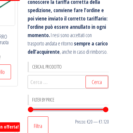
conoscere la tariffa corretta della
spedizione, conviene fare l’ordine e
poi viene inviato il corretto tariffario:
l’ordine può essere annullato in ogni
momento.
I resi sono accettati con
ERRO
 ruota
trasporto andata e ritorno
sempre a carico
dell’acquirente
, anche in caso di rimborso.
Il
0
prezzo
CERCA IL PRODOTTO
le
attuale
ello
è:
Ricerca
€59,00.
per:
FILTER BY PRICE
Prezzo
Prezzo
Prezzo:
€20
—
€1.120
Filtra
In offerta!
Min
Max