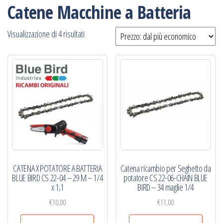
Catene Macchine a Batteria
Prezzo:
Visualizzazione di 4 risultati
dal
più
economico
CATENA X POTATORE A BATTERIA
Catena ricambio per Seghetto da
BLUE BIRD CS 22-04 – 29 M – 1/4
potatore CS 22-06-CHAIN BLUE
x 1,1
BIRD – 34 maglie 1/4
€
10,00
€
11,00