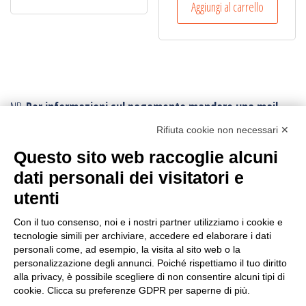
Aggiungi al carrello
NB.
Per informazioni sul pagamento mandare una mail.
Ogni ordine, avrà un costo di trasporto variabile da
Rifiuta cookie non necessari ✕
minimo € 10,00:
poichè vengono effettuati con imballi e procedure
Questo sito web raccoglie alcuni
speciali.
Per conoscere la tariffa corretta della spedizione,
dati personali dei visitatori e
conviene fare l’ordine e poi viene inviato il corretto
utenti
tariffario: l’ordine può essere annullato in ogni momento.
I resi sono accettati con trasporto andata e ritorno
sempre a carico
Con il tuo consenso, noi e i nostri partner utilizziamo i cookie e
tecnologie simili per archiviare, accedere ed elaborare i dati
dell’acquirente
, anche in caso di rimborso.
personali come, ad esempio, la visita al sito web o la
personalizzazione degli annunci. Poiché rispettiamo il tuo diritto
CERCA IL PRODOTTO
alla privacy, è possibile scegliere di non consentire alcuni tipi di
cookie. Clicca su preferenze GDPR per saperne di più.
Ricerca