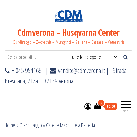
Salta
e
vai
al
Cdmverona – Husqvarna Center
contenuto
Giardinaggio – Zootecnia – Mungitrici – Selleria – Casearia – Veterinaria
+ 045 954166 ||
vendite@cdmverona.it
|| Strada
Bresciana, 71/a – 37139 Verona
0
€0,00
Menu
Home
»
Giardinaggio
»
Catene Macchine a Batteria