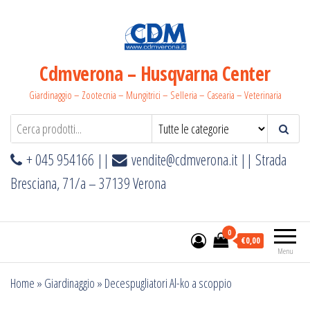
Salta
e
vai
al
Cdmverona – Husqvarna Center
contenuto
Giardinaggio – Zootecnia – Mungitrici – Selleria – Casearia – Veterinaria
+ 045 954166 ||
vendite@cdmverona.it
|| Strada
Bresciana, 71/a – 37139 Verona
0
€0,00
Menu
Home
»
Giardinaggio
»
Decespugliatori Al-ko a scoppio