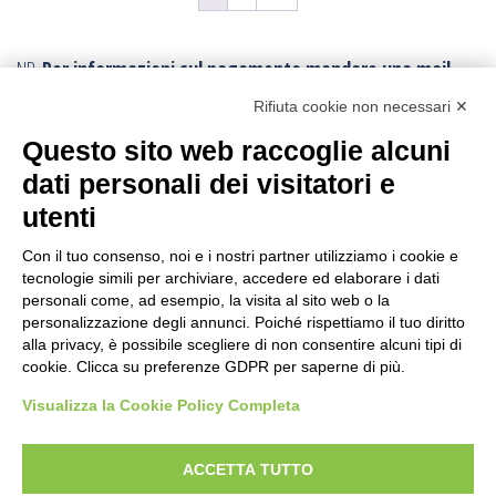
NB.
Per informazioni sul pagamento mandare una mail.
Ogni ordine, avrà un costo di trasporto variabile da
Rifiuta cookie non necessari ✕
minimo € 10,00:
poichè vengono effettuati con imballi e procedure
Questo sito web raccoglie alcuni
speciali.
Per conoscere la tariffa corretta della spedizione,
dati personali dei visitatori e
conviene fare l’ordine e poi viene inviato il corretto
utenti
tariffario: l’ordine può essere annullato in ogni momento.
I resi sono accettati con trasporto andata e ritorno
sempre a carico
Con il tuo consenso, noi e i nostri partner utilizziamo i cookie e
tecnologie simili per archiviare, accedere ed elaborare i dati
dell’acquirente
, anche in caso di rimborso.
personali come, ad esempio, la visita al sito web o la
personalizzazione degli annunci. Poiché rispettiamo il tuo diritto
CERCA IL PRODOTTO
alla privacy, è possibile scegliere di non consentire alcuni tipi di
cookie. Clicca su preferenze GDPR per saperne di più.
Ricerca
Visualizza la Cookie Policy Completa
per:
FILTER BY PRICE
ACCETTA TUTTO