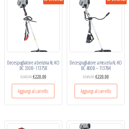
Decespugliatore a benzina AL-KO
Decespugliatore a miscela AL-KO
BC 330 B -113758
BC 400 B – 113784
Il
Il
Il
Il
€
245,90
€
220,00
€
245,90
€
220,00
prezzo
prezzo
prezzo
prezzo
originale
attuale
originale
attuale
Aggiungi al carrello
Aggiungi al carrello
era:
è:
era:
è:
€245,90.
€220,00.
€245,90.
€220,00.