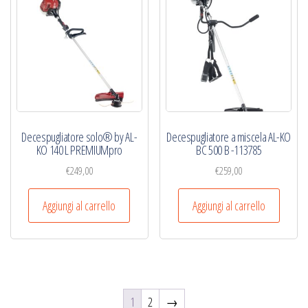
Decespugliatore solo® by AL-
Decespugliatore a miscela AL-KO
KO 140 L PREMIUMpro
BC 500 B -113785
€
249,00
€
259,00
Aggiungi al carrello
Aggiungi al carrello
1
2
→