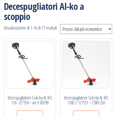
Decespugliatori Al-ko a
scoppio
Prezzo:
Visualizzazione di 1-16 di 17 risultati
dal
più
economico
Decespugliatore Solo by AL-KO
Decespugliatore Solo by AL-KO
116 -127150 – art. € 00199
118L C-127151 – CDM 250