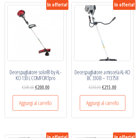
In offerta!
In offerta!
Decespugliatore solo® by AL-
Decespugliatore a miscela AL-KO
KO 130 L COMFORTpro
BC 330 B – 113758
Il
Il
Il
Il
€
249,00
€
200,00
€
235,90
€
215,00
prezzo
prezzo
prezzo
prezzo
originale
attuale
originale
attuale
Aggiungi al carrello
Aggiungi al carrello
era:
è:
era:
è:
€249,00.
€200,00.
€235,90.
€215,00.
In offerta!
In offerta!