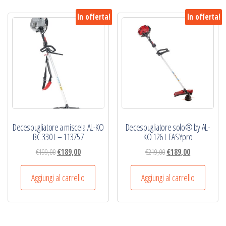
In offerta!
In offerta!
Decespugliatore a miscela AL-KO
Decespugliatore solo® by AL-
BC 330 L – 113757
KO 126 L EASYpro
Il
Il
Il
Il
€
199,00
€
189,00
€
219,00
€
189,00
prezzo
prezzo
prezzo
prezzo
originale
attuale
originale
attuale
Aggiungi al carrello
Aggiungi al carrello
era:
è:
era:
è:
€199,00.
€189,00.
€219,00.
€189,00.