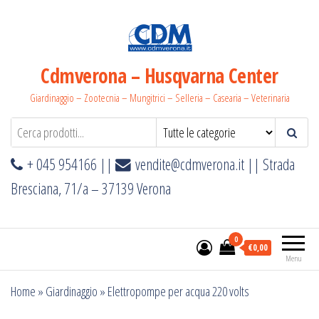
Salta
e
vai
al
Cdmverona – Husqvarna Center
contenuto
Giardinaggio – Zootecnia – Mungitrici – Selleria – Casearia – Veterinaria
+ 045 954166 ||
vendite@cdmverona.it
|| Strada
Bresciana, 71/a – 37139 Verona
0
€0,00
Menu
Home
»
Giardinaggio
»
Elettropompe per acqua 220 volts