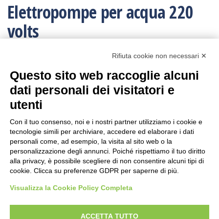
Elettropompe per acqua 220
volts
Rifiuta cookie non necessari ✕
Non è stato trovato nessun prodotto che corrisponde
Questo sito web raccoglie alcuni
alla tua selezione.
dati personali dei visitatori e
utenti
NB.
Per informazioni sul pagamento mandare una mail.
Con il tuo consenso, noi e i nostri partner utilizziamo i cookie e
Ogni ordine, avrà un costo di trasporto variabile da
tecnologie simili per archiviare, accedere ed elaborare i dati
personali come, ad esempio, la visita al sito web o la
minimo € 10,00:
poichè vengono effettuati con imballi e procedure
personalizzazione degli annunci. Poiché rispettiamo il tuo diritto
speciali.
Per conoscere la tariffa corretta della spedizione,
alla privacy, è possibile scegliere di non consentire alcuni tipi di
conviene fare l’ordine e poi viene inviato il corretto
cookie. Clicca su preferenze GDPR per saperne di più.
tariffario: l’ordine può essere annullato in ogni momento.
Visualizza la Cookie Policy Completa
I resi sono accettati con trasporto andata e ritorno
sempre a carico
dell’acquirente
, anche in caso di rimborso.
ACCETTA TUTTO