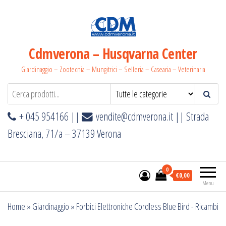
Salta
e
vai
al
Cdmverona – Husqvarna Center
contenuto
Giardinaggio – Zootecnia – Mungitrici – Selleria – Casearia – Veterinaria
+ 045 954166 ||
vendite@cdmverona.it
|| Strada
Bresciana, 71/a – 37139 Verona
0
€0,00
Menu
Home
»
Giardinaggio
»
Forbici Elettroniche Cordless Blue Bird - Ricambi