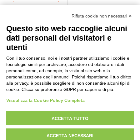
Aggiungi al carrello
Rifiuta cookie non necessari ✕
Questo sito web raccoglie alcuni
dati personali dei visitatori e
utenti
NB.
Per informazioni sul pagamento mandare una mail.
Con il tuo consenso, noi e i nostri partner utilizziamo i cookie e
Ogni ordine, avrà un costo di trasporto variabile da
tecnologie simili per archiviare, accedere ed elaborare i dati
personali come, ad esempio, la visita al sito web o la
minimo € 10,00:
poichè vengono effettuati con imballi e procedure
personalizzazione degli annunci. Poiché rispettiamo il tuo diritto
speciali.
Per conoscere la tariffa corretta della spedizione,
alla privacy, è possibile scegliere di non consentire alcuni tipi di
conviene fare l’ordine e poi viene inviato il corretto
cookie. Clicca su preferenze GDPR per saperne di più.
tariffario: l’ordine può essere annullato in ogni momento.
Visualizza la Cookie Policy Completa
I resi sono accettati con trasporto andata e ritorno
sempre a carico
dell’acquirente
, anche in caso di rimborso.
ACCETTA TUTTO
CERCA IL PRODOTTO
ACCETTA NECESSARI