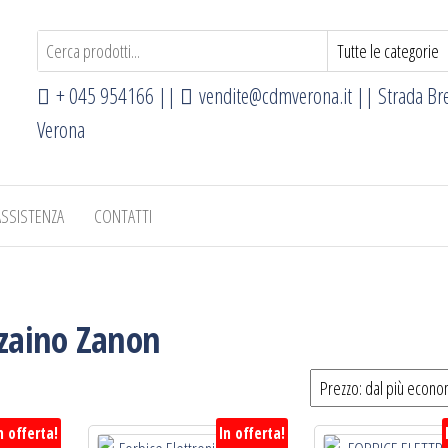
+ 045 954166 ||
vendite@cdmverona.it
|| Strada Br
Verona
ASSISTENZA
CONTATTI
 zaino Zanon
n offerta!
In offerta!