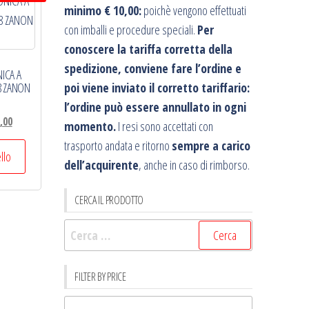
minimo € 10,00:
poichè vengono effettuati
con imballi e procedure speciali.
Per
conoscere la tariffa corretta della
spedizione, conviene fare l’ordine e
ICA A
38 ZANON
poi viene inviato il corretto tariffario:
l’ordine può essere annullato in ogni
Il
,00
momento.
I resi sono accettati con
prezzo
trasporto andata e ritorno
sempre a carico
e
attuale
ello
dell’acquirente
, anche in caso di rimborso.
è:
0.
€1.359,00.
CERCA IL PRODOTTO
Ricerca
per:
FILTER BY PRICE
Prezzo