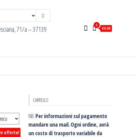
0
esciana, 71/a – 37139
€0,00
CARRELLO
NB.
Per informazioni sul pagamento
mandare una mail.
Ogni ordine, avrà
un costo di trasporto variabile da
In offerta!