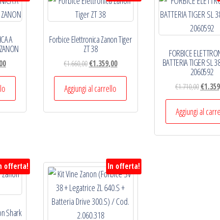
CA A
Forbice Elettronica Zanon Tiger
8 ZANON
ZT 38
FORBICE ELETTRON
BATTERIA TIGER SL 
Il
Il
Il
00
€
1.660,00
€
1.359,00
2060592
prezzo
prezzo
prezzo
Il
attuale
originale
attuale
€
1.710,00
€
1.359
llo
Aggiungi al carrello
prezzo
è:
era:
è:
original
.
€1.265,00.
€1.660,00.
€1.359,00.
Aggiungi al carr
era:
€1.710,0
n offerta!
In offerta!
on Shark