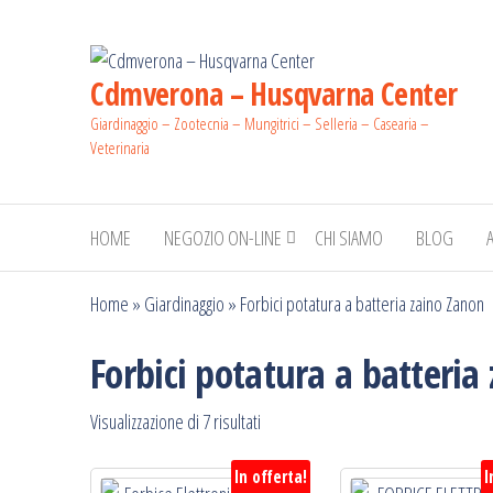
Salta
e
vai
Cdmverona – Husqvarna Center
al
Giardinaggio – Zootecnia – Mungitrici – Selleria – Casearia –
contenuto
Veterinaria
HOME
NEGOZIO ON-LINE
CHI SIAMO
BLOG
Home
»
Giardinaggio
»
Forbici potatura a batteria zaino Zanon
Forbici potatura a batteria
Prezzo:
Visualizzazione di 7 risultati
dal
In offerta!
I
più