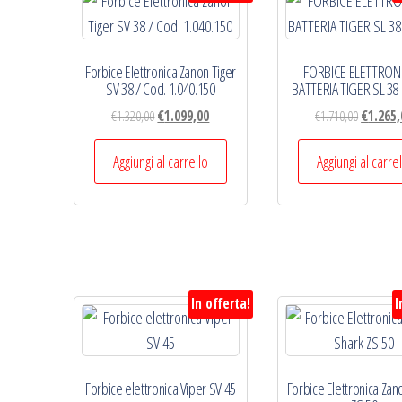
economico
Forbice Elettronica Zanon Tiger
FORBICE ELETTRONI
SV 38 / Cod. 1.040.150
BATTERIA TIGER SL 3
Il
Il
Il
€
1.320,00
€
1.099,00
€
1.710,00
€
1.265,
prezzo
prezzo
prezzo
originale
attuale
originale
Aggiungi al carrello
Aggiungi al carre
era:
è:
era:
€1.320,00.
€1.099,00.
€1.710,00
In offerta!
I
Forbice elettronica Viper SV 45
Forbice Elettronica Zan