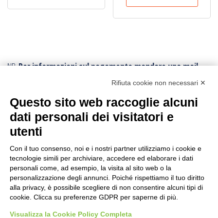
€52,30.
€46,00.
NB.
Per informazioni sul pagamento mandare una mail.
Ogni ordine, avrà un costo di trasporto variabile da
Rifiuta cookie non necessari ✕
minimo € 10,00:
poichè vengono effettuati con imballi e procedure
Questo sito web raccoglie alcuni
speciali.
Per conoscere la tariffa corretta della spedizione,
dati personali dei visitatori e
conviene fare l’ordine e poi viene inviato il corretto
utenti
tariffario: l’ordine può essere annullato in ogni momento.
I resi sono accettati con trasporto andata e ritorno
sempre a carico
Con il tuo consenso, noi e i nostri partner utilizziamo i cookie e
tecnologie simili per archiviare, accedere ed elaborare i dati
dell’acquirente
, anche in caso di rimborso.
personali come, ad esempio, la visita al sito web o la
personalizzazione degli annunci. Poiché rispettiamo il tuo diritto
CERCA IL PRODOTTO
alla privacy, è possibile scegliere di non consentire alcuni tipi di
cookie. Clicca su preferenze GDPR per saperne di più.
Ricerca
Visualizza la Cookie Policy Completa