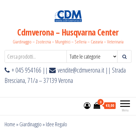
Salta
e
vai
al
Cdmverona – Husqvarna Center
contenuto
Giardinaggio – Zootecnia – Mungitrici – Selleria – Casearia – Veterinaria
+ 045 954166 ||
vendite@cdmverona.it
|| Strada
Bresciana, 71/a – 37139 Verona
0
€0,00
Menu
Home
»
Giardinaggio
»
Idee Regalo