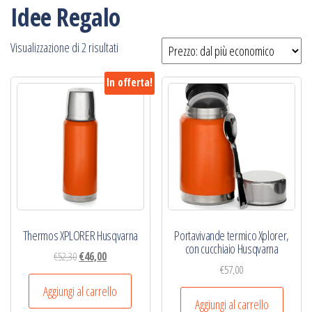
Idee Regalo
Prezzo:
Visualizzazione di 2 risultati
dal
In offerta!
più
economico
Thermos XPLORER Husqvarna
Portavivande termico Xplorer,
con cucchiaio Husqvarna
Il
Il
€
52,30
€
46,00
€
57,00
prezzo
prezzo
originale
attuale
Aggiungi al carrello
Aggiungi al carrello
era:
è: