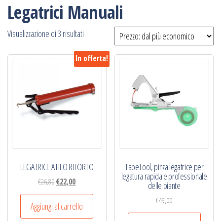
Legatrici Manuali
Prezzo:
Visualizzazione di 3 risultati
dal
In offerta!
più
economico
LEGATRICE A FILO RITORTO
TapeTool, pinza legatrice per
legatura rapida e professionale
Il
Il
€
26,80
€
22,00
delle piante
prezzo
prezzo
€
49,00
originale
attuale
Aggiungi al carrello
era:
è: