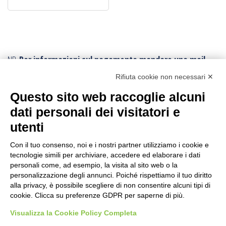
NB.
Per informazioni sul pagamento mandare una mail.
Ogni ordine, avrà un costo di trasporto variabile da
Rifiuta cookie non necessari ✕
minimo € 10,00:
poichè vengono effettuati con imballi e procedure
Questo sito web raccoglie alcuni
speciali.
Per conoscere la tariffa corretta della spedizione,
dati personali dei visitatori e
conviene fare l’ordine e poi viene inviato il corretto
utenti
tariffario: l’ordine può essere annullato in ogni momento.
I resi sono accettati con trasporto andata e ritorno
sempre a carico
Con il tuo consenso, noi e i nostri partner utilizziamo i cookie e
tecnologie simili per archiviare, accedere ed elaborare i dati
dell’acquirente
, anche in caso di rimborso.
personali come, ad esempio, la visita al sito web o la
personalizzazione degli annunci. Poiché rispettiamo il tuo diritto
CERCA IL PRODOTTO
alla privacy, è possibile scegliere di non consentire alcuni tipi di
cookie. Clicca su preferenze GDPR per saperne di più.
Ricerca
Visualizza la Cookie Policy Completa
per: