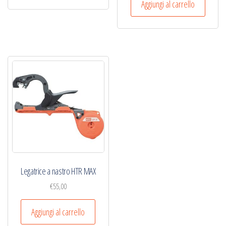
Aggiungi al carrello
€26,80.
€22,00.
Legatrice a nastro HTR MAX
€
55,00
Aggiungi al carrello