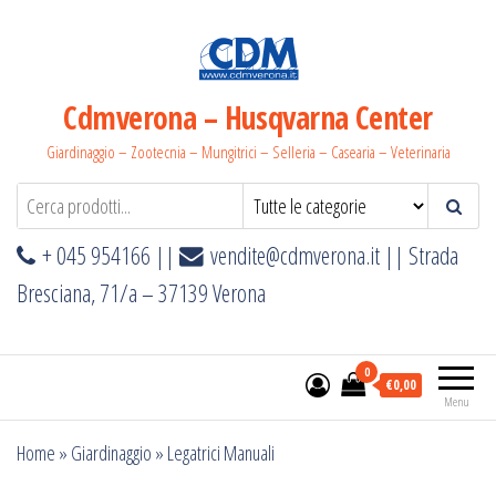
Salta
e
vai
al
Cdmverona – Husqvarna Center
contenuto
Giardinaggio – Zootecnia – Mungitrici – Selleria – Casearia – Veterinaria
+ 045 954166 ||
vendite@cdmverona.it
|| Strada
Bresciana, 71/a – 37139 Verona
0
€0,00
Menu
Home
»
Giardinaggio
»
Legatrici Manuali