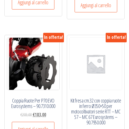
originale
attuale
Aggiungi al carrello
originale
attuale
Aggiungi al carrello
era:
è:
era:
è:
€122,00.
€100,00.
€149,00.
€122,00.
In offerta!
In offerta!
Coppia Ruote Per P70 EVO
Kit fresa cm.32 con coppia ruote
Eurosystems – 90.7310.000
in ferro Ø350×50 per
motocoltivatori serie RTT – MC
Il
Il
€
203,00
€
183,00
57 – MC 67 Eurosystems –
prezzo
prezzo
90.7950.000
originale
attuale