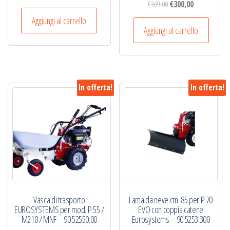
Il
Il
€
369,00
€
300,00
prezzo
prezzo
prezzo
prezzo
originale
attuale
Aggiungi al carrello
originale
attuale
Aggiungi al carrello
era:
è:
era:
è:
€395,00.
€295,00.
€369,00.
€300,00.
In offerta!
In offerta!
Vasca di trasporto
Lama da neve cm. 85 per P 70
EUROSYSTEMS per mod. P 55 /
EVO con coppia catene
M210 / MNF – 90.52550.00
Eurosystems – 90.5253.300