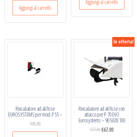
originale
attuale
Aggiungi al carrello
originale
attuale
Aggiungi al carrello
era:
è:
era:
è:
€49,00.
€39,00.
€49,00.
€39,00.
In offerta!
Rincalzatore ad ali fisse
Rincalzatore ad ali fisse con
EUROSYSTEMS per mod. P 55 –
attacco per P 70 EVO
Eurosystems – 90.5028.100
€
45,00
Il
Il
€
77,00
€
67,00
prezzo
prezzo