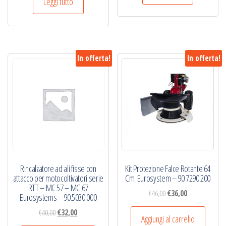
Leggi tutto
In offerta!
In offerta!
Rincalzatore ad ali fisse con
Kit Protezione Falce Rotante 64
attacco per motocoltivatori serie
Cm. Eurosystem – 90.7290.200
RTT – MC 57 – MC 67
Il
Il
€
46,00
€
36,00
Eurosystems – 90.5030.000
prezzo
prezzo
Il
Il
€
40,00
€
32,00
originale
attuale
Aggiungi al carrello
prezzo
prezzo