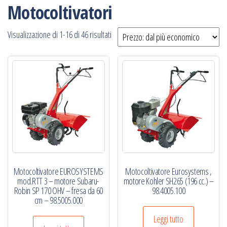
Motocoltivatori
Prezzo:
Visualizzazione di 1-16 di 46 risultati
dal
più
economico
Motocoltivatore EUROSYSTEMS
Motocoltivatore Eurosystems ,
mod.RTT 3 – motore Subaru-
motore Kohler SH265 (196 cc.) –
Robin SP 170 OHV – fresa da 60
98.4005.100
cm – 98.5005.000
Leggi tutto