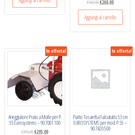
Aggiungi al carrello
Il
Il
€
360,00
€
260,00
era:
è:
prezzo
prezzo
€203,00.
€183,00.
originale
attuale
Aggiungi al carrello
era:
è:
€360,00.
€260,00.
In offerta!
In offerta!
Arieggiatore Prato a Molle per P
Piatto Tosaerba Falciatutto 53 cm
55 Eurosystems – 90.7001.100
EUROSYSTEMS per mod. P 55 –
90.7420.500
Il
Il
€
395,00
€
295,00