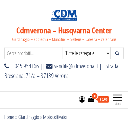
Salta
e
vai
al
Cdmverona – Husqvarna Center
contenuto
Giardinaggio – Zootecnia – Mungitrici – Selleria – Casearia – Veterinaria
+ 045 954166 ||
vendite@cdmverona.it
|| Strada
Bresciana, 71/a – 37139 Verona
0
€0,00
Menu
Home
»
Giardinaggio
»
Motocoltivatori