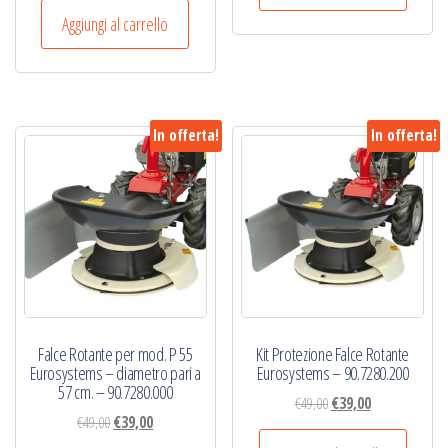
era:
è:
originale
attuale
Aggiungi al carrello
€46,00.
€36,00.
era:
è:
€40,00.
€32,00.
In offerta!
In offerta!
Falce Rotante per mod. P 55
Kit Protezione Falce Rotante
Eurosystems – diametro pari a
Eurosystems – 90.7280.200
57 cm. – 90.7280.000
Il
Il
€
49,00
€
39,00
Il
Il
€
49,00
€
39,00
prezzo
prezzo
prezzo
prezzo