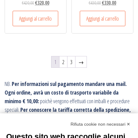
Il
Il
Il
Il
€
420,00
€
320,00
€
430,00
€
330,00
prezzo
prezzo
prezzo
prezzo
originale
attuale
originale
attuale
Aggiungi al carrello
Aggiungi al carrello
era:
è:
era:
è:
€420,00.
€320,00.
€430,00.
€330,00.
1
2
3
→
NB.
Per informazioni sul pagamento mandare una mail.
Ogni ordine, avrà un costo di trasporto variabile da
minimo € 10,00:
poichè vengono effettuati con imballi e procedure
speciali.
Per conoscere la tariffa corretta della spedizione,
conviene fare l’ordine e poi viene inviato il corretto
Rifiuta cookie non necessari ✕
tariffario: l’ordine può essere annullato in ogni momento.
I resi sono accettati con trasporto andata e ritorno
sempre a carico
Questo sito web raccoglie alcuni