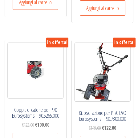
Aggiungi al carrello
originale
attuale
Aggiungi al carrello
era:
è:
€77,00.
€67,00.
In offerta!
In offerta!
Coppia di catene per P70
Kit oscillazione per P 70 EVO
Eurosystems – 90.5265.000
Eurosystems – 90.7300.000
Il
Il
€
122,00
€
100,00
Il
Il
€
149,00
€
122,00
prezzo
prezzo
prezzo
prezzo