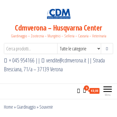
Salta
e
vai
al
Cdmverona – Husqvarna Center
contenuto
Giardinaggio – Zootecnia – Mungitrici – Selleria – Casearia – Veterinaria
+ 045 954166 ||
vendite@cdmverona.it
|| Strada
Bresciana, 71/a – 37139 Verona
0
€0,00
Menu
Home
»
Giardinaggio
»
Souvenir