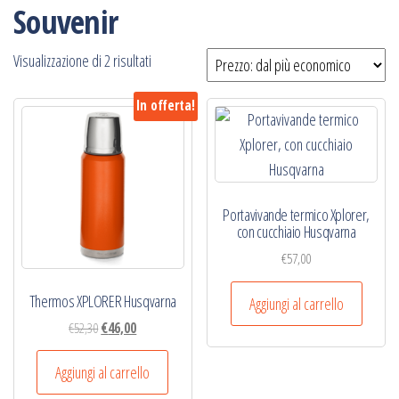
Souvenir
Prezzo:
Visualizzazione di 2 risultati
dal
In offerta!
più
economico
Portavivande termico Xplorer,
con cucchiaio Husqvarna
€
57,00
Thermos XPLORER Husqvarna
Aggiungi al carrello
Il
Il
€
52,30
€
46,00
prezzo
prezzo
originale
attuale
Aggiungi al carrello
era:
è: