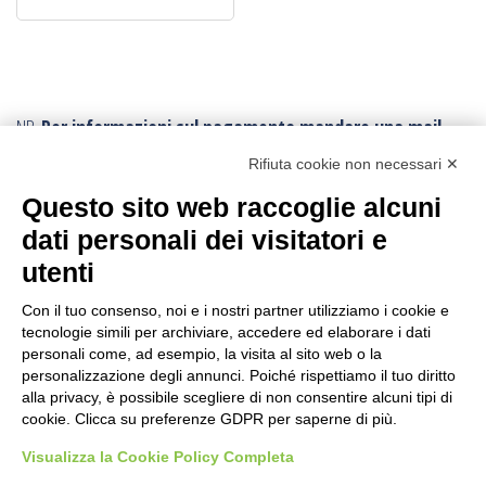
€52,30.
€46,00.
NB.
Per informazioni sul pagamento mandare una mail.
Ogni ordine, avrà un costo di trasporto variabile da
Rifiuta cookie non necessari ✕
minimo € 10,00:
poichè vengono effettuati con imballi e procedure
Questo sito web raccoglie alcuni
speciali.
Per conoscere la tariffa corretta della spedizione,
dati personali dei visitatori e
conviene fare l’ordine e poi viene inviato il corretto
utenti
tariffario: l’ordine può essere annullato in ogni momento.
I resi sono accettati con trasporto andata e ritorno
sempre a carico
Con il tuo consenso, noi e i nostri partner utilizziamo i cookie e
tecnologie simili per archiviare, accedere ed elaborare i dati
dell’acquirente
, anche in caso di rimborso.
personali come, ad esempio, la visita al sito web o la
personalizzazione degli annunci. Poiché rispettiamo il tuo diritto
CERCA IL PRODOTTO
alla privacy, è possibile scegliere di non consentire alcuni tipi di
cookie. Clicca su preferenze GDPR per saperne di più.
Ricerca
Visualizza la Cookie Policy Completa
per: