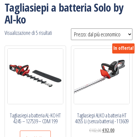
Tagliasiepi a batteria Solo by
Al-ko
Prezzo:
Visualizzazione di 5 risultati
dal
In offerta!
più
economico
‎Tagliasiepi a batteria AL-KO HT
Tagliasiepi ALKO a batteria HT
4245‎ – 127539 – CDM 199
4055 Li (senza batteria) -113609
Il
Il
€
102,00
€
92,00