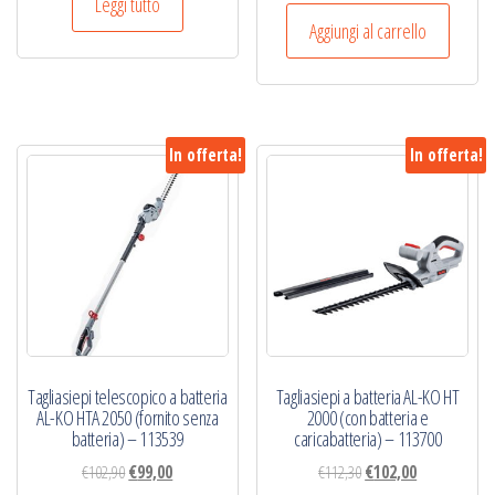
prezzo
prezzo
Leggi tutto
originale
attuale
Aggiungi al carrello
era:
è:
€102,00.
€92,00.
In offerta!
In offerta!
Tagliasiepi telescopico a batteria
Tagliasiepi a batteria AL-KO HT
AL-KO HTA 2050 (fornito senza
2000 (con batteria e
batteria) – 113539
caricabatteria) – 113700
Il
Il
Il
Il
€
102,90
€
99,00
€
112,30
€
102,00