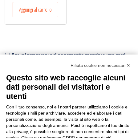
prezzo
prezzo
originale
attuale
Aggiungi al carrello
era:
è:
€153,50.
€139,00.
NB.
Per informazioni sul pagamento mandare una mail.
Ogni ordine, avrà un costo di trasporto variabile da
Rifiuta cookie non necessari ✕
minimo € 10,00:
poichè vengono effettuati con imballi e procedure
Questo sito web raccoglie alcuni
speciali.
Per conoscere la tariffa corretta della spedizione,
dati personali dei visitatori e
conviene fare l’ordine e poi viene inviato il corretto
utenti
tariffario: l’ordine può essere annullato in ogni momento.
I resi sono accettati con trasporto andata e ritorno
sempre a carico
Con il tuo consenso, noi e i nostri partner utilizziamo i cookie e
tecnologie simili per archiviare, accedere ed elaborare i dati
dell’acquirente
, anche in caso di rimborso.
personali come, ad esempio, la visita al sito web o la
personalizzazione degli annunci. Poiché rispettiamo il tuo diritto
CERCA IL PRODOTTO
alla privacy, è possibile scegliere di non consentire alcuni tipi di
cookie. Clicca su preferenze GDPR per saperne di più.