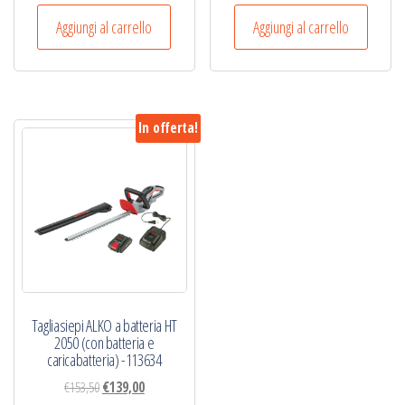
prezzo
prezzo
prezzo
prezzo
originale
attuale
originale
attuale
Aggiungi al carrello
Aggiungi al carrello
era:
è:
era:
è:
€102,90.
€99,00.
€112,30.
€102,00.
In offerta!
Tagliasiepi ALKO a batteria HT
2050 (con batteria e
caricabatteria) -113634
Il
Il
€
153,50
€
139,00