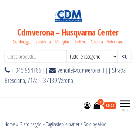
Salta
e
vai
al
Cdmverona – Husqvarna Center
contenuto
Giardinaggio – Zootecnia – Mungitrici – Selleria – Casearia – Veterinaria
+ 045 954166 ||
vendite@cdmverona.it
|| Strada
Bresciana, 71/a – 37139 Verona
0
€0,00
Menu
Home
»
Giardinaggio
»
Tagliasiepi a batteria Solo by Al-ko