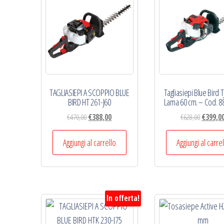
TAGLIASIEPI A SCOPPIO BLUE
Tagliasiepi Blue Bird T
BIRD HT 261-J60
Lama 60 cm. – Cod. 8
Il
Il
Il
€
470,00
€
388,00
€
628,00
€
399,0
prezzo
prezzo
prezzo
originale
attuale
original
Aggiungi al carrello
Aggiungi al carre
era:
è:
era:
€470,00.
€388,00.
€628,00.
In offerta!