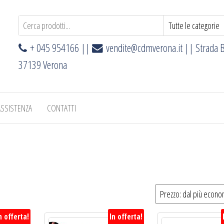
+ 045 954166 ||
vendite@cdmverona.it
|| Strada B
37139 Verona
ASSISTENZA
CONTATTI
n offerta!
In offerta!