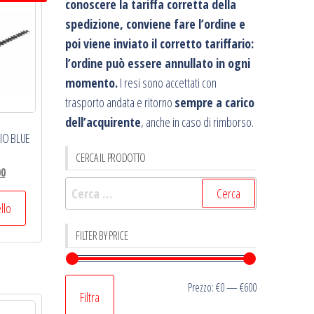
conoscere la tariffa corretta della
spedizione, conviene fare l’ordine e
poi viene inviato il corretto tariffario:
l’ordine può essere annullato in ogni
momento.
I resi sono accettati con
trasporto andata e ritorno
sempre a carico
dell’acquirente
, anche in caso di rimborso.
IO BLUE
CERCA IL PRODOTTO
Il
00
Ricerca
prezzo
per:
le
attuale
ello
è:
FILTER BY PRICE
.
€198,00.
Prezzo
Prezzo
Prezzo:
€0
—
€600
Filtra
Min
Max