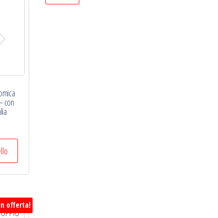
omica
 – con
lia
ello
In offerta!