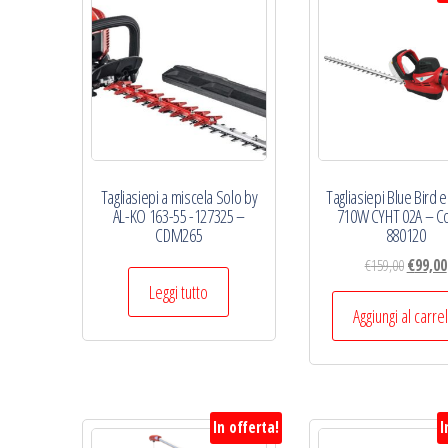
economico
Tagliasiepi a miscela Solo by
Tagliasiepi Blue Bird e
AL-KO 163-55 -127325 –
710W CYHT 02A – C
CDM265
880120
Il
€
159,00
€
99,00
prezzo
Leggi tutto
original
Aggiungi al carre
era:
€159,00.
In offerta!
I