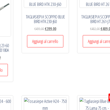
TAGLIASIEPI A SCOPPIO BLUE
TAGLIASIEPI A SCOPP
BIRD HTK 230-J60
BIRD HT 261-J
Il
Il
Il
€
499,00
€
399,00
€
482,00
€
409,
prezzo
prezzo
prezzo
originale
attuale
origina
Aggiungi al carrello
Aggiungi al carr
J 23-60
era:
è:
era:
83180A
€499,00.
€399,00.
€482,00
Il
0
prezzo
e
attuale
llo
è:
€399,00.