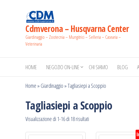
Salta
e
vai
Cdmverona – Husqvarna Center
al
Giardinaggio – Zootecnia – Mungitrici – Selleria – Casearia –
contenuto
Veterinaria
HOME
NEGOZIO ON-LINE
CHI SIAMO
BLOG
Home
»
Giardinaggio
»
Tagliasiepi a Scoppio
Tagliasiepi a Scoppio
Prezzo:
Visualizzazione di 1-16 di 18 risultati
dal
I
più