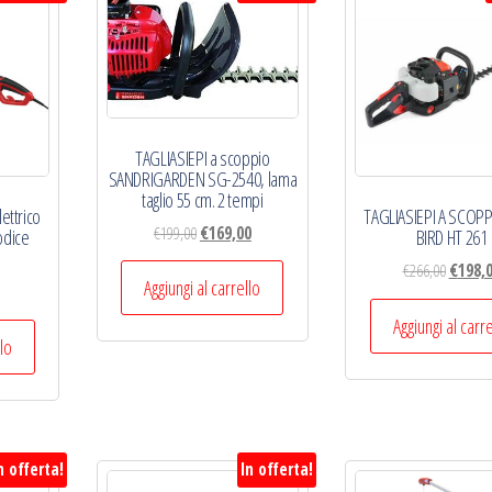
TAGLIASIEPI a scoppio
SANDRIGARDEN SG-2540, lama
taglio 55 cm. 2 tempi
lettrico
TAGLIASIEPI A SCOPP
Il
Il
€
199,00
€
169,00
odice
BIRD HT 261
prezzo
prezzo
Il
€
266,00
€
198,
originale
attuale
Aggiungi al carrello
Il
prezzo
era:
è:
prezzo
origina
Aggiungi al carr
€199,00.
€169,00.
e
attuale
llo
era:
è:
€266,00
€99,00.
n offerta!
In offerta!