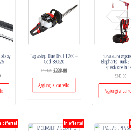
Solo by
Tagliasiepi Blue Bird HT 26C –
Imbracatura ergon
26 –
Cod. 880820
Elephants Trunk 3
spedizione in Ita
Il
Il
€
474,00
€
338,00
Il
0
€
349,00
prezzo
prezzo
prezzo
originale
attuale
Aggiungi al carrello
e
attuale
llo
Aggiungi al carr
era:
è:
è:
€474,00.
€338,00.
€289,00.
n offerta!
In offerta!