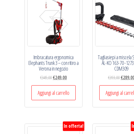
Imbracatura ergonomica
Tagliasiepi a miscela 
Elephants Trunk 3 – con ritiro a
AL-KO 163-70 -1273
Verona in negozio
CDM309
Il
Il
Il
€
349,00
€
249,00
€
393,00
€
289,0
prezzo
prezzo
prezzo
originale
attuale
original
Aggiungi al carrello
Aggiungi al carre
era:
è:
era:
€349,00.
€249,00.
€393,00.
In offerta!
I