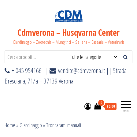
Salta
e
vai
al
Cdmverona – Husqvarna Center
contenuto
Giardinaggio – Zootecnia – Mungitrici – Selleria – Casearia – Veterinaria
+ 045 954166 ||
vendite@cdmverona.it
|| Strada
Bresciana, 71/a – 37139 Verona
0
€0,00
Menu
Home
»
Giardinaggio
»
Troncarami manuali