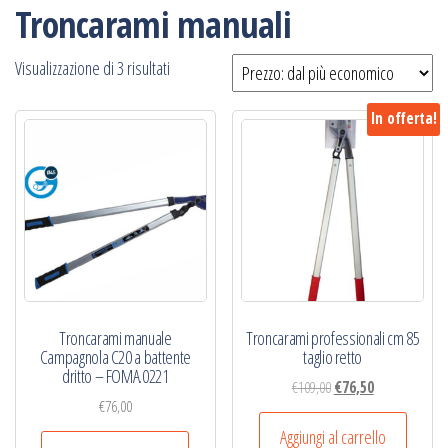
Troncarami manuali
Prezzo:
Visualizzazione di 3 risultati
dal
In offerta!
più
economico
Troncarami manuale
Troncarami professionali cm 85
Campagnola C20 a battente
taglio retto
dritto – FOMA.0221
Il
Il
€
109,00
€
76,50
€
76,00
prezzo
prezzo
originale
attuale
Aggiungi al carrello