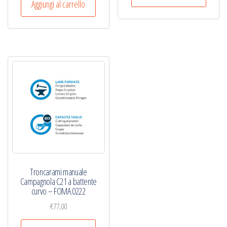
Aggiungi al carrello
era:
è:
€109,00.
€76,50.
Troncarami manuale
Campagnola C21 a battente
curvo – FOMA.0222
€
77,00