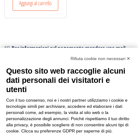
Aggiungi al carrello
NB.
Per informazioni sul pagamento mandare una mail.
Ogni ordine, avrà un costo di trasporto variabile da
Rifiuta cookie non necessari ✕
minimo € 10,00:
poichè vengono effettuati con imballi e procedure
Questo sito web raccoglie alcuni
speciali.
Per conoscere la tariffa corretta della spedizione,
dati personali dei visitatori e
conviene fare l’ordine e poi viene inviato il corretto
utenti
tariffario: l’ordine può essere annullato in ogni momento.
I resi sono accettati con trasporto andata e ritorno
sempre a carico
Con il tuo consenso, noi e i nostri partner utilizziamo i cookie e
tecnologie simili per archiviare, accedere ed elaborare i dati
dell’acquirente
, anche in caso di rimborso.
personali come, ad esempio, la visita al sito web o la
personalizzazione degli annunci. Poiché rispettiamo il tuo diritto
CERCA IL PRODOTTO
alla privacy, è possibile scegliere di non consentire alcuni tipi di
cookie. Clicca su preferenze GDPR per saperne di più.
Ricerca