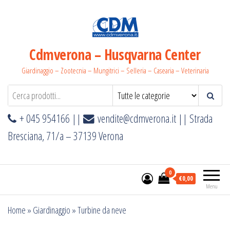
Salta
e
vai
al
Cdmverona – Husqvarna Center
contenuto
Giardinaggio – Zootecnia – Mungitrici – Selleria – Casearia – Veterinaria
+ 045 954166 ||
vendite@cdmverona.it
|| Strada
Bresciana, 71/a – 37139 Verona
0
€0,00
Menu
Home
»
Giardinaggio
»
Turbine da neve