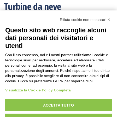
Turbine da neve
Rifiuta cookie non necessari ✕
Non è stato trovato nessun prodotto che corrisponde
Questo sito web raccoglie alcuni
alla tua selezione.
dati personali dei visitatori e
utenti
NB.
Per informazioni sul pagamento mandare una mail.
Con il tuo consenso, noi e i nostri partner utilizziamo i cookie e
Ogni ordine, avrà un costo di trasporto variabile da
tecnologie simili per archiviare, accedere ed elaborare i dati
personali come, ad esempio, la visita al sito web o la
minimo € 10,00:
poichè vengono effettuati con imballi e procedure
personalizzazione degli annunci. Poiché rispettiamo il tuo diritto
speciali.
Per conoscere la tariffa corretta della spedizione,
alla privacy, è possibile scegliere di non consentire alcuni tipi di
conviene fare l’ordine e poi viene inviato il corretto
cookie. Clicca su preferenze GDPR per saperne di più.
tariffario: l’ordine può essere annullato in ogni momento.
Visualizza la Cookie Policy Completa
I resi sono accettati con trasporto andata e ritorno
sempre a carico
dell’acquirente
, anche in caso di rimborso.
ACCETTA TUTTO
CERCA IL PRODOTTO