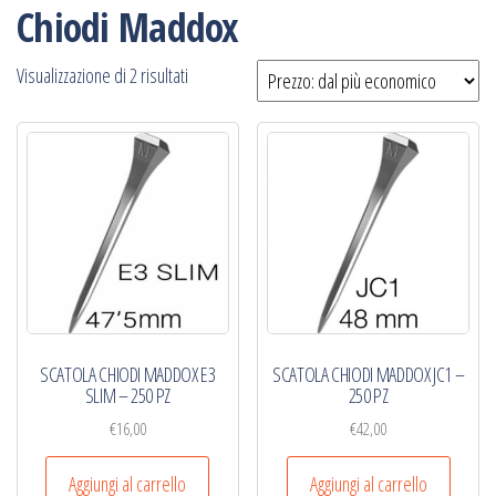
Chiodi Maddox
Prezzo:
Visualizzazione di 2 risultati
dal
più
economico
SCATOLA CHIODI MADDOX E3
SCATOLA CHIODI MADDOX JC1 –
SLIM – 250 PZ
250 PZ
€
16,00
€
42,00
Aggiungi al carrello
Aggiungi al carrello