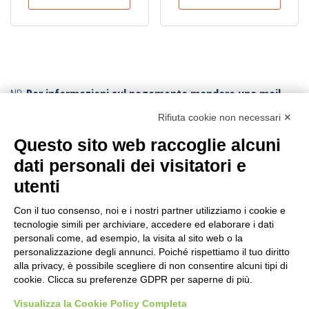
NB.
Per informazioni sul pagamento mandare una mail.
Ogni ordine, avrà un costo di trasporto variabile da
Rifiuta cookie non necessari ✕
minimo € 10,00:
poichè vengono effettuati con imballi e procedure
Questo sito web raccoglie alcuni
speciali.
Per conoscere la tariffa corretta della spedizione,
dati personali dei visitatori e
conviene fare l’ordine e poi viene inviato il corretto
utenti
tariffario: l’ordine può essere annullato in ogni momento.
I resi sono accettati con trasporto andata e ritorno
sempre a carico
Con il tuo consenso, noi e i nostri partner utilizziamo i cookie e
tecnologie simili per archiviare, accedere ed elaborare i dati
dell’acquirente
, anche in caso di rimborso.
personali come, ad esempio, la visita al sito web o la
personalizzazione degli annunci. Poiché rispettiamo il tuo diritto
CERCA IL PRODOTTO
alla privacy, è possibile scegliere di non consentire alcuni tipi di
cookie. Clicca su preferenze GDPR per saperne di più.
Ricerca
Visualizza la Cookie Policy Completa