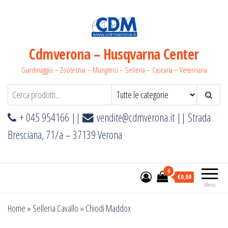
Salta
e
vai
al
Cdmverona – Husqvarna Center
contenuto
Giardinaggio – Zootecnia – Mungitrici – Selleria – Casearia – Veterinaria
+ 045 954166 ||
vendite@cdmverona.it
|| Strada
Bresciana, 71/a – 37139 Verona
0
€0,00
Menu
Home
»
Selleria Cavallo
»
Chiodi Maddox