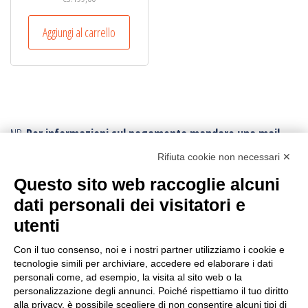
Aggiungi al carrello
NB.
Per informazioni sul pagamento mandare una mail.
Ogni ordine, avrà un costo di trasporto variabile da
Rifiuta cookie non necessari ✕
minimo € 10,00:
poichè vengono effettuati con imballi e procedure
Questo sito web raccoglie alcuni
speciali.
Per conoscere la tariffa corretta della spedizione,
dati personali dei visitatori e
conviene fare l’ordine e poi viene inviato il corretto
utenti
tariffario: l’ordine può essere annullato in ogni momento.
I resi sono accettati con trasporto andata e ritorno
sempre a carico
Con il tuo consenso, noi e i nostri partner utilizziamo i cookie e
tecnologie simili per archiviare, accedere ed elaborare i dati
dell’acquirente
, anche in caso di rimborso.
personali come, ad esempio, la visita al sito web o la
personalizzazione degli annunci. Poiché rispettiamo il tuo diritto
CERCA IL PRODOTTO
alla privacy, è possibile scegliere di non consentire alcuni tipi di