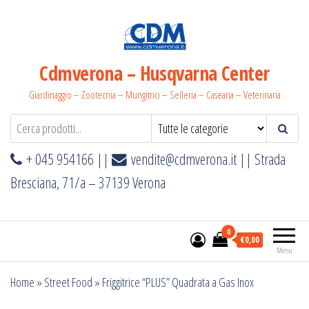
Salta
e
vai
al
Cdmverona – Husqvarna Center
contenuto
Giardinaggio – Zootecnia – Mungitrici – Selleria – Casearia – Veterinaria
+ 045 954166 ||
vendite@cdmverona.it
|| Strada
Bresciana, 71/a – 37139 Verona
0
€0,00
Menu
Home
»
Street Food
»
Friggitrice “PLUS” Quadrata a Gas Inox