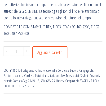
Le batterie plug-in sono compatte e ad alte prestazioni e alimentano gli
attrezzi della GREEN LINE. La tecnologia agli ioni di litio e l’elettronica di
controllo integrata garantiscono prestazioni durature nel tempo.
COMPATIBILE CON: STARK L, T-REX, T-FOX, STARK 90-160-220*, T-REX
160-240 / 250-300
Batteria
-
+
Aggiungi al carrello
Campagnola
STARK
L
COD:
Y136.0104
Categorie:
Forbici elettroniche Cordless a batteria Campagnola
,
/
Potatori a batteria Cordless
,
Potatori a batteria cordless Telescopici
,
Seghetti Potatori a
batteria Cordless
Tag:
2 MAX - 2
,
5Ah
,
6 V / 25
,
Batteria Campagnola STARK L / T-REX /
T-
STARK 90 - 160 - 220 V1 - 21
REX
/
STARK