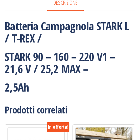
DESCRIZIONE
90
-
160
Batteria Campagnola STARK L
-
/ T-REX /
220
V1
STARK 90 – 160 – 220 V1 –
-
21,6 V / 25,2 MAX –
21,6
V
/
2,5Ah
25,2
MAX
Prodotti correlati
-
2,5Ah
quantità
In offerta!