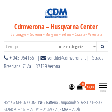
Salta
e
vai
al
Cdmverona – Husqvarna Center
contenuto
Giardinaggio – Zootecnia – Mungitrici – Selleria – Casearia – Veterinaria
+ 045 954166 ||
vendite@cdmverona.it
|| Strada
Bresciana, 71/a – 37139 Verona
0
€0,00
Menu
Home
»
NEGOZIO ON-LINE
»
Batteria Campagnola STARK L / T-REX /
STARK 90 – 160 – 220 V1 – 21,6 V / 25,2 MAX – 2,5Ah