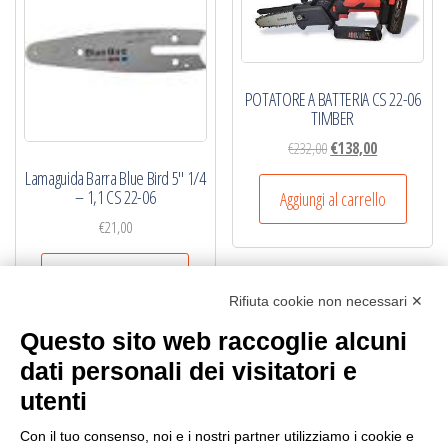
POTATORE A BATTERIA CS 22-06
TIMBER
Il
Il
€
232,00
€
138,00
prezzo
prezzo
Lamaguida Barra Blue Bird 5″ 1/4
originale
attuale
– 1,1 CS 22-06
Aggiungi al carrello
era:
è:
€
21,00
€232,00.
€138,00.
Aggiungi al carrello
Rifiuta cookie non necessari ✕
Questo sito web raccoglie alcuni
dati personali dei visitatori e
utenti
NB.
Per informazioni sul pagamento mandare una mail.
Con il tuo consenso, noi e i nostri partner utilizziamo i cookie e