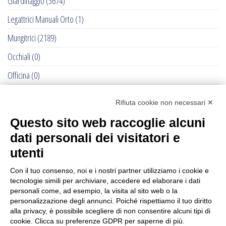
Giardinaggio
(3674)
Legattrici Manuali Orto
(1)
Mungitrici
(2189)
Occhiali
(0)
Officina
(0)
Pet - Cane e Gatto
(0)
Rifiuta cookie non necessari ✕
RACCOLTE DELLE OLIVE - 2022
(284)
Questo sito web raccoglie alcuni
Recinti Elettrici e Elettrificatori
(877)
dati personali dei visitatori e
Ricambi Allattatrici Forster
(0)
utenti
Selleria Cavallo
(1193)
Con il tuo consenso, noi e i nostri partner utilizziamo i cookie e
tecnologie simili per archiviare, accedere ed elaborare i dati
Senza categoria
(232)
personali come, ad esempio, la visita al sito web o la
personalizzazione degli annunci. Poiché rispettiamo il tuo diritto
Stalle: Accessori e Montaggio
(177)
alla privacy, è possibile scegliere di non consentire alcuni tipi di
cookie. Clicca su preferenze GDPR per saperne di più.
Street Food
(67)