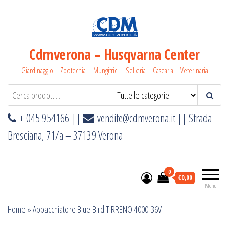
Salta
e
vai
al
Cdmverona – Husqvarna Center
contenuto
Giardinaggio – Zootecnia – Mungitrici – Selleria – Casearia – Veterinaria
+ 045 954166 ||
vendite@cdmverona.it
|| Strada
Bresciana, 71/a – 37139 Verona
0
€0,00
Menu
Home
»
Abbacchiatore Blue Bird TIRRENO 4000-36V