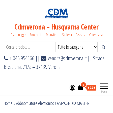
Salta
e
vai
al
Cdmverona – Husqvarna Center
contenuto
Giardinaggio – Zootecnia – Mungitrici – Selleria – Casearia – Veterinaria
+ 045 954166 ||
vendite@cdmverona.it
|| Strada
Bresciana, 71/a – 37139 Verona
0
€0,00
Menu
Home
»
Abbacchiatore elettronico CAMPAGNOLA MASTER