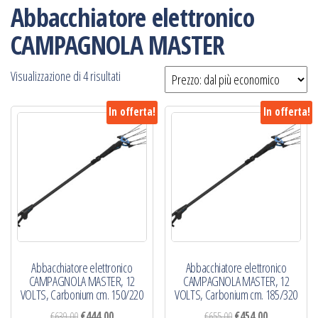
Abbacchiatore elettronico
CAMPAGNOLA MASTER
Prezzo:
Visualizzazione di 4 risultati
dal
In offerta!
In offerta!
più
economico
Abbacchiatore elettronico
Abbacchiatore elettronico
CAMPAGNOLA MASTER, 12
CAMPAGNOLA MASTER, 12
VOLTS, Carbonium cm. 150/220
VOLTS, Carbonium cm. 185/320
Il
Il
Il
Il
€
639,00
€
444,00
€
655,00
€
454,00