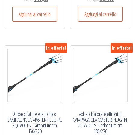
prezzo
prezzo
prezzo
prezzo
originale
attuale
originale
attuale
Aggiungi al carrello
Aggiungi al carrello
era:
è:
era:
è:
€639,00.
€444,00.
€655,00.
€454,00.
In offerta!
In offerta!
Abbacchiatore elettronico
Abbacchiatore elettronico
CAMPAGNOLA MASTER PLUG-IN,
CAMPAGNOLA MASTER PLUG-IN,
21,6 VOLTS, Carbonium cm.
21,6 VOLTS, Carbonium cm.
150/220
185/270