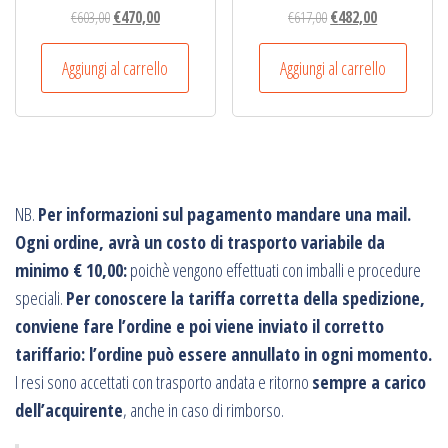
Il
Il
Il
Il
€
603,00
€
470,00
€
617,00
€
482,00
prezzo
prezzo
prezzo
prezzo
originale
attuale
originale
attuale
Aggiungi al carrello
Aggiungi al carrello
era:
è:
era:
è:
€603,00.
€470,00.
€617,00.
€482,00.
NB.
Per informazioni sul pagamento mandare una mail.
Ogni ordine, avrà un costo di trasporto variabile da
minimo € 10,00:
poichè vengono effettuati con imballi e procedure
speciali.
Per conoscere la tariffa corretta della spedizione,
conviene fare l’ordine e poi viene inviato il corretto
tariffario: l’ordine può essere annullato in ogni momento.
I resi sono accettati con trasporto andata e ritorno
sempre a carico
dell’acquirente
, anche in caso di rimborso.