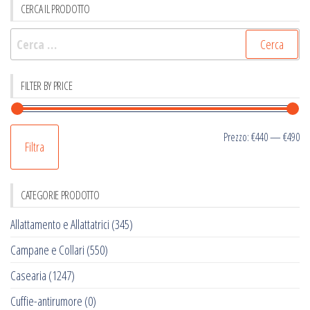
CERCA IL PRODOTTO
Ricerca
per:
FILTER BY PRICE
Pr
Pr
Prezzo:
€440
—
€490
Filtra
Mi
M
CATEGORIE PRODOTTO
Allattamento e Allattatrici
(345)
Campane e Collari
(550)
Casearia
(1247)
Cuffie-antirumore
(0)