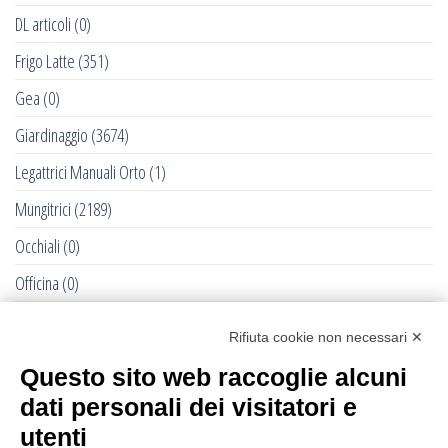
DL articoli
(0)
Frigo Latte
(351)
Gea
(0)
Giardinaggio
(3674)
Legattrici Manuali Orto
(1)
Mungitrici
(2189)
Occhiali
(0)
Officina
(0)
Pet - Cane e Gatto
(0)
Rifiuta cookie non necessari ✕
RACCOLTE DELLE OLIVE - 2022
(284)
Questo sito web raccoglie alcuni
Recinti Elettrici e Elettrificatori
(877)
dati personali dei visitatori e
Ricambi Allattatrici Forster
(0)
utenti