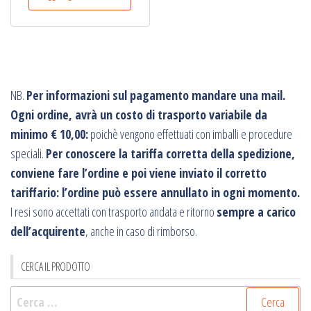
era:
è:
€89,00.
€73,00.
NB.
Per informazioni sul pagamento mandare una mail.
Ogni ordine, avrà un costo di trasporto variabile da
minimo € 10,00:
poichè vengono effettuati con imballi e procedure
speciali.
Per conoscere la tariffa corretta della spedizione,
conviene fare l’ordine e poi viene inviato il corretto
tariffario: l’ordine può essere annullato in ogni momento.
I resi sono accettati con trasporto andata e ritorno
sempre a carico
dell’acquirente
, anche in caso di rimborso.
CERCA IL PRODOTTO
Ricerca