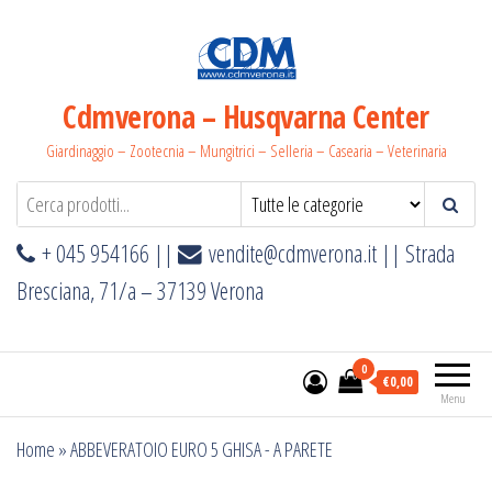
Salta
e
vai
al
Cdmverona – Husqvarna Center
contenuto
Giardinaggio – Zootecnia – Mungitrici – Selleria – Casearia – Veterinaria
+ 045 954166 ||
vendite@cdmverona.it
|| Strada
Bresciana, 71/a – 37139 Verona
0
€0,00
Menu
Home
»
ABBEVERATOIO EURO 5 GHISA - A PARETE