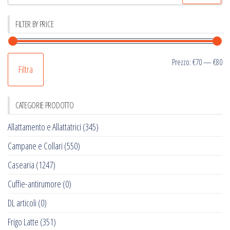
per:
FILTER BY PRICE
Pr
Pr
Prezzo:
€70
—
€80
Filtra
Mi
M
CATEGORIE PRODOTTO
Allattamento e Allattatrici
(345)
Campane e Collari
(550)
Casearia
(1247)
Cuffie-antirumore
(0)
DL articoli
(0)
Frigo Latte
(351)