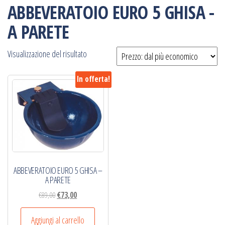
ABBEVERATOIO EURO 5 GHISA -
A PARETE
Visualizzazione del risultato
In offerta!
ABBEVERATOIO EURO 5 GHISA –
A PARETE
Il
Il
€
89,00
€
73,00
prezzo
prezzo
originale
attuale
Aggiungi al carrello