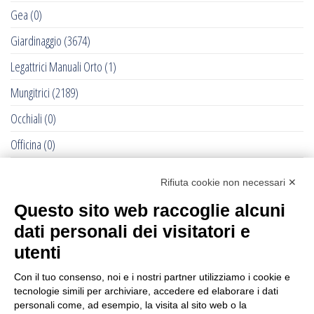
Gea
(0)
Giardinaggio
(3674)
Legattrici Manuali Orto
(1)
Mungitrici
(2189)
Occhiali
(0)
Officina
(0)
Pet - Cane e Gatto
(0)
Rifiuta cookie non necessari ✕
RACCOLTE DELLE OLIVE - 2022
(284)
Questo sito web raccoglie alcuni
Recinti Elettrici e Elettrificatori
(877)
dati personali dei visitatori e
Ricambi Allattatrici Forster
(0)
utenti
Selleria Cavallo
(1193)
Con il tuo consenso, noi e i nostri partner utilizziamo i cookie e
tecnologie simili per archiviare, accedere ed elaborare i dati
Senza categoria
(232)
personali come, ad esempio, la visita al sito web o la