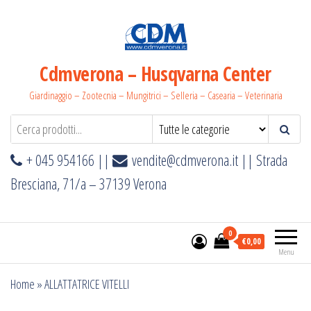
Salta
e
vai
al
Cdmverona – Husqvarna Center
contenuto
Giardinaggio – Zootecnia – Mungitrici – Selleria – Casearia – Veterinaria
+ 045 954166 ||
vendite@cdmverona.it
|| Strada
Bresciana, 71/a – 37139 Verona
0
€0,00
Menu
Home
»
ALLATTATRICE VITELLI