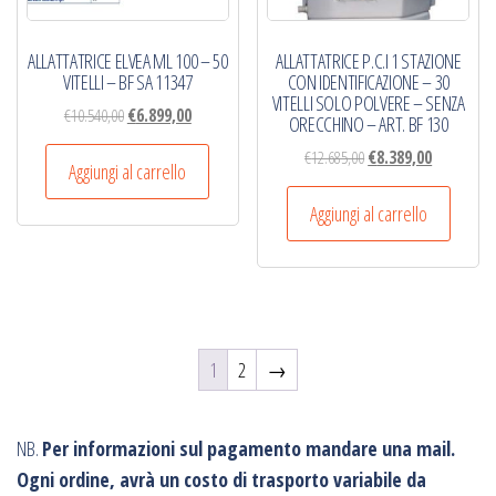
ALLATTATRICE ELVEA ML 100 – 50
ALLATTATRICE P.C.I 1 STAZIONE
VITELLI – BF SA 11347
CON IDENTIFICAZIONE – 30
VITELLI SOLO POLVERE – SENZA
Il
Il
€
10.540,00
€
6.899,00
ORECCHINO – ART. BF 130
prezzo
prezzo
Il
Il
€
12.685,00
€
8.389,00
originale
attuale
Aggiungi al carrello
prezzo
prezzo
era:
è:
originale
attuale
Aggiungi al carrello
€10.540,00.
€6.899,00.
era:
è:
€12.685,00.
€8.389,00.
1
2
→
NB.
Per informazioni sul pagamento mandare una mail.
Ogni ordine, avrà un costo di trasporto variabile da