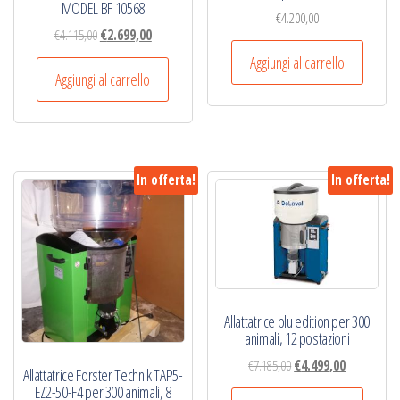
MODEL BF 10568
€
4.200,00
Il
Il
€
4.115,00
€
2.699,00
prezzo
prezzo
Aggiungi al carrello
originale
attuale
Aggiungi al carrello
era:
è:
€4.115,00.
€2.699,00.
In offerta!
In offerta!
Allattatrice blu edition per 300
animali, 12 postazioni
Il
Il
€
7.185,00
€
4.499,00
Allattatrice Forster Technik TAP5-
prezzo
prezzo
EZ2-50-F4 per 300 animali, 8