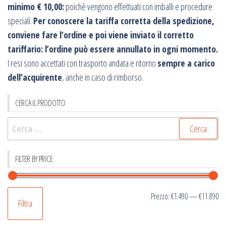
minimo € 10,00:
poichè vengono effettuati con imballi e procedure
speciali.
Per conoscere la tariffa corretta della spedizione,
conviene fare l’ordine e poi viene inviato il corretto
tariffario: l’ordine può essere annullato in ogni momento.
I resi sono accettati con trasporto andata e ritorno
sempre a carico
dell’acquirente
, anche in caso di rimborso.
CERCA IL PRODOTTO
Ricerca
per:
FILTER BY PRICE
Pr
Pr
Prezzo:
€1.490
—
€11.890
Filtra
Mi
M