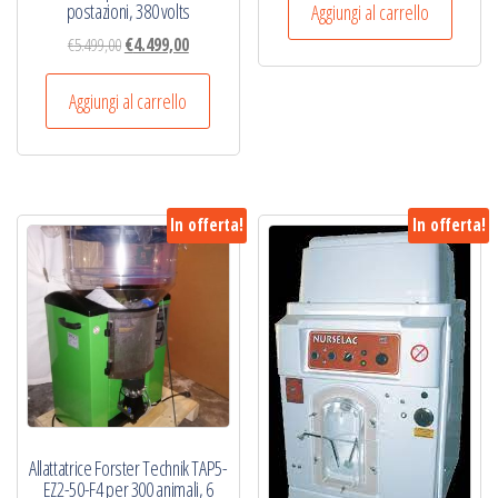
originale
attuale
postazioni, 380 volts
Aggiungi al carrello
era:
è:
Il
Il
€
5.499,00
€
4.499,00
€7.185,00.
€4.499,00.
prezzo
prezzo
originale
attuale
Aggiungi al carrello
era:
è:
€5.499,00.
€4.499,00.
In offerta!
In offerta!
Allattatrice Forster Technik TAP5-
EZ2-50-F4 per 300 animali, 6