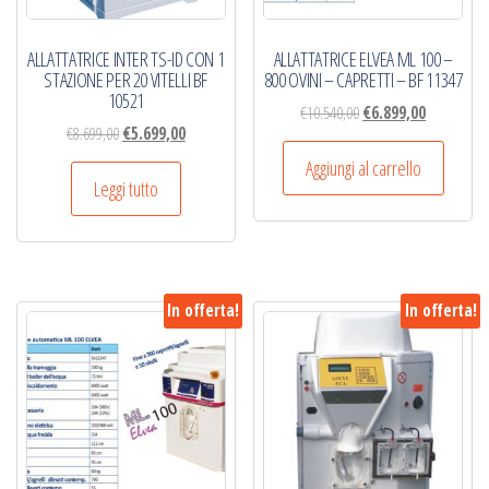
ALLATTATRICE INTER TS-ID CON 1
ALLATTATRICE ELVEA ML 100 –
STAZIONE PER 20 VITELLI BF
800 OVINI – CAPRETTI – BF 11347
10521
Il
Il
€
10.540,00
€
6.899,00
Il
Il
€
8.699,00
€
5.699,00
prezzo
prezzo
prezzo
prezzo
originale
attuale
Aggiungi al carrello
originale
attuale
Leggi tutto
era:
è:
era:
è:
€10.540,00.
€6.899,00.
€8.699,00.
€5.699,00.
In offerta!
In offerta!