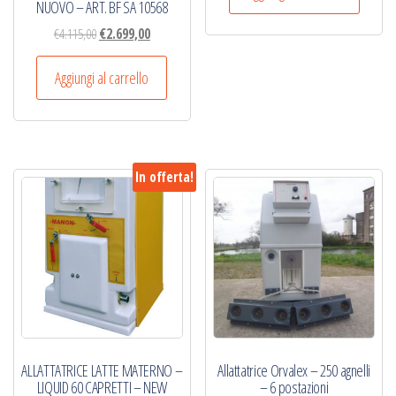
NUOVO – ART. BF SA 10568
era:
è:
€4.115,00.
€2.699,00.
Il
Il
€
4.115,00
€
2.699,00
prezzo
prezzo
originale
attuale
Aggiungi al carrello
era:
è:
€4.115,00.
€2.699,00.
In offerta!
ALLATTATRICE LATTE MATERNO –
Allattatrice Orvalex – 250 agnelli
LIQUID 60 CAPRETTI – NEW
– 6 postazioni