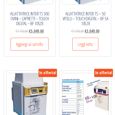
ALLATTATRICE INTER TS 300
ALLATTATRICE INTER TS – 50
OVINI – CAPRETTI – TOUCH
VITELLI – TOUCH DIGITAL – BF SA
DIGITAL – BF 10528
10528
Il
Il
Il
Il
€
7.730,00
€
5.049,00
€
7.730,00
€
5.049,00
prezzo
prezzo
prezzo
prezzo
originale
attuale
originale
attuale
Aggiungi al carrello
Leggi tutto
era:
è:
era:
è:
€7.730,00.
€5.049,00.
€7.730,00.
€5.049,00.
In offerta!
In offerta!