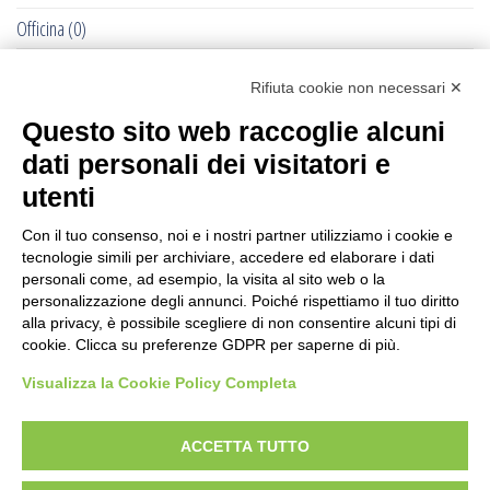
Officina
(0)
Pet - Cane e Gatto
(0)
Rifiuta cookie non necessari ✕
RACCOLTE DELLE OLIVE - 2022
(284)
Questo sito web raccoglie alcuni
Recinti Elettrici e Elettrificatori
(877)
dati personali dei visitatori e
Ricambi Allattatrici Forster
(0)
utenti
Selleria Cavallo
(1193)
Con il tuo consenso, noi e i nostri partner utilizziamo i cookie e
tecnologie simili per archiviare, accedere ed elaborare i dati
Senza categoria
(232)
personali come, ad esempio, la visita al sito web o la
personalizzazione degli annunci. Poiché rispettiamo il tuo diritto
Stalle: Accessori e Montaggio
(177)
alla privacy, è possibile scegliere di non consentire alcuni tipi di
cookie. Clicca su preferenze GDPR per saperne di più.
Street Food
(67)
Visualizza la Cookie Policy Completa
Tosatrici
(711)
Trattorini Husqvarna
(0)
ACCETTA TUTTO
trattorino eurosystems
(0)