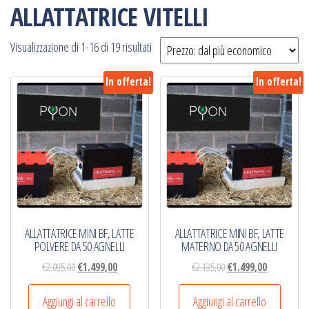
ALLATTATRICE VITELLI
Prezzo:
Visualizzazione di 1-16 di 19 risultati
dal
In offerta!
In offerta!
più
economico
ALLATTATRICE MINI BF, LATTE
ALLATTATRICE MINI BF, LATTE
POLVERE DA 50 AGNELLI
MATERNO DA 50 AGNELLI
Il
Il
Il
Il
€
2.095,00
€
1.499,00
€
2.135,00
€
1.499,00
prezzo
prezzo
prezzo
prezzo
originale
attuale
originale
attuale
Aggiungi al carrello
Aggiungi al carrello