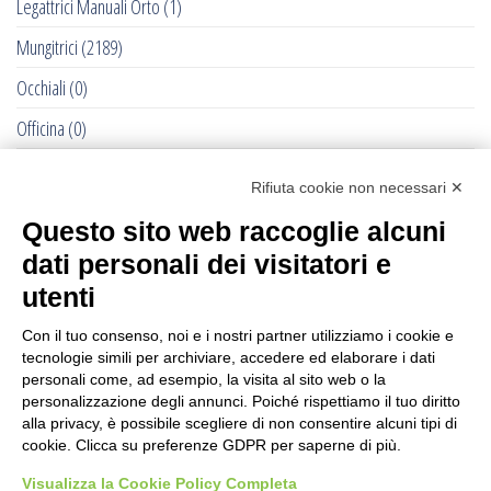
Legattrici Manuali Orto
(1)
Mungitrici
(2189)
Occhiali
(0)
Officina
(0)
Pet - Cane e Gatto
(0)
Rifiuta cookie non necessari ✕
RACCOLTE DELLE OLIVE - 2022
(284)
Questo sito web raccoglie alcuni
Recinti Elettrici e Elettrificatori
(877)
dati personali dei visitatori e
Ricambi Allattatrici Forster
(0)
utenti
Selleria Cavallo
(1193)
Con il tuo consenso, noi e i nostri partner utilizziamo i cookie e
tecnologie simili per archiviare, accedere ed elaborare i dati
Senza categoria
(232)
personali come, ad esempio, la visita al sito web o la
personalizzazione degli annunci. Poiché rispettiamo il tuo diritto
Stalle: Accessori e Montaggio
(177)
alla privacy, è possibile scegliere di non consentire alcuni tipi di
cookie. Clicca su preferenze GDPR per saperne di più.
Street Food
(67)
Visualizza la Cookie Policy Completa