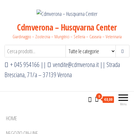
Salta
e
vai
Cdmverona – Husqvarna Center
al
Giardinaggio – Zootecnia – Mungitrici – Selleria – Casearia – Veterinaria
contenuto
+ 045 954166 ||
vendite@cdmverona.it
|| Strada
Bresciana, 71/a – 37139 Verona
0
€0,00
Menu
HOME
NEGOZIO ON-LINE