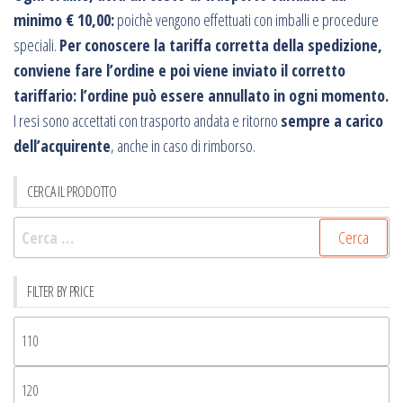
minimo € 10,00:
poichè vengono effettuati con imballi e procedure
speciali.
Per conoscere la tariffa corretta della spedizione,
conviene fare l’ordine e poi viene inviato il corretto
tariffario: l’ordine può essere annullato in ogni momento.
I resi sono accettati con trasporto andata e ritorno
sempre a carico
dell’acquirente
, anche in caso di rimborso.
CERCA IL PRODOTTO
Ricerca
per:
FILTER BY PRICE
Pr
Mi
Pr