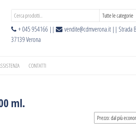
+ 045 954166 ||
vendite@cdmverona.it
|| Strada B
37139 Verona
ASSISTENZA
CONTATTI
00 ml.