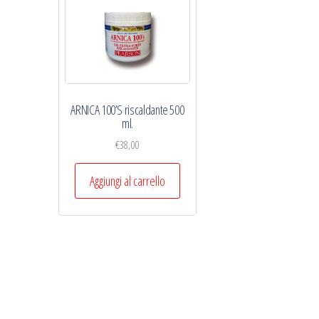
ARNICA 100’S riscaldante 500
ml.
€
38,00
Aggiungi al carrello