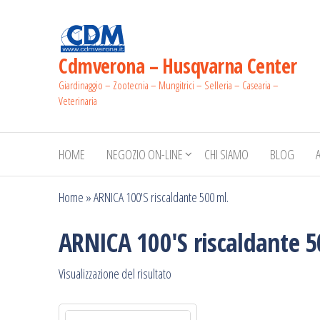
Salta
e
vai
Cdmverona – Husqvarna Center
al
Giardinaggio – Zootecnia – Mungitrici – Selleria – Casearia –
contenuto
Veterinaria
HOME
NEGOZIO ON-LINE
CHI SIAMO
BLOG
Home
»
ARNICA 100'S riscaldante 500 ml.
ARNICA 100'S riscaldante 5
Visualizzazione del risultato