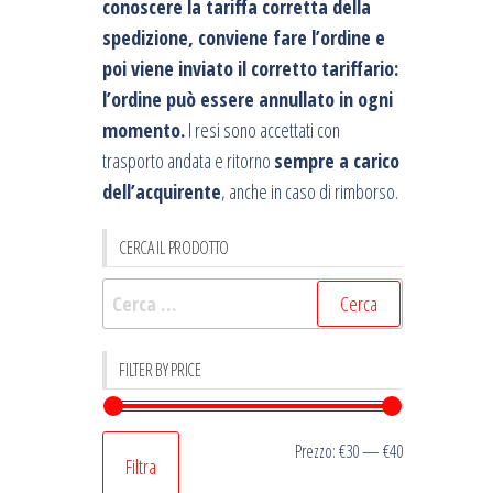
conoscere la tariffa corretta della
spedizione, conviene fare l’ordine e
poi viene inviato il corretto tariffario:
l’ordine può essere annullato in ogni
momento.
I resi sono accettati con
trasporto andata e ritorno
sempre a carico
dell’acquirente
, anche in caso di rimborso.
CERCA IL PRODOTTO
Ricerca
per:
FILTER BY PRICE
Prezzo
Prezzo
Prezzo:
€30
—
€40
Filtra
Min
Max