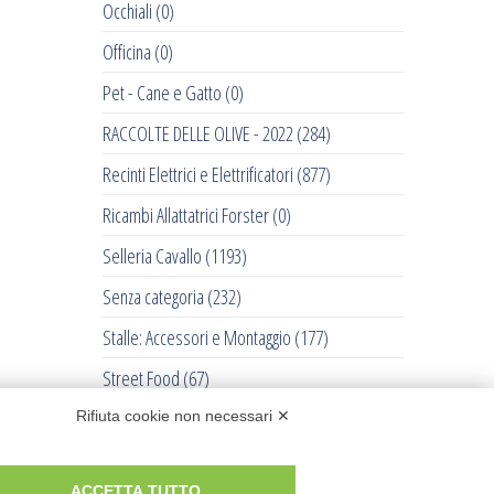
Occhiali
(0)
Officina
(0)
Pet - Cane e Gatto
(0)
RACCOLTE DELLE OLIVE - 2022
(284)
Recinti Elettrici e Elettrificatori
(877)
Ricambi Allattatrici Forster
(0)
Selleria Cavallo
(1193)
Senza categoria
(232)
Stalle: Accessori e Montaggio
(177)
Street Food
(67)
Tosatrici
(711)
Rifiuta cookie non necessari ✕
Trattorini Husqvarna
(0)
ACCETTA TUTTO