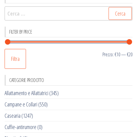
Ricerca
per:
FILTER BY PRICE
Pr
Pr
Prezzo:
€10
—
€20
Filtra
Mi
M
CATEGORIE PRODOTTO
Allattamento e Allattatrici
(345)
Campane e Collari
(550)
Casearia
(1247)
Cuffie-antirumore
(0)