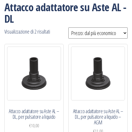
Attacco adattatore su Aste AL -
DL
Prezzo:
Visualizzazione di 2 risultati
dal
più
economico
Attacco adattatore su Aste AL –
Attacco adattatore su Aste AL –
DL, per pulsatore a liquido
DL, per pulsatore a liquido –
AGM
€
10,00
€
11,00