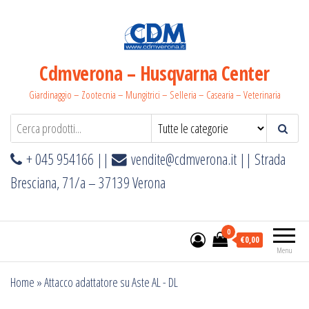
Salta
e
vai
al
Cdmverona – Husqvarna Center
contenuto
Giardinaggio – Zootecnia – Mungitrici – Selleria – Casearia – Veterinaria
+ 045 954166 ||
vendite@cdmverona.it
|| Strada
Bresciana, 71/a – 37139 Verona
0
€0,00
Menu
Home
»
Attacco adattatore su Aste AL - DL