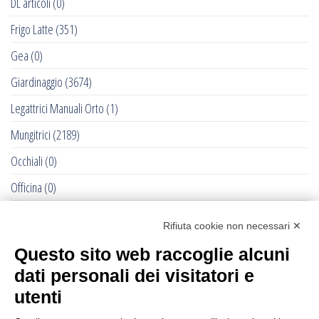
DL articoli
(0)
Frigo Latte
(351)
Gea
(0)
Giardinaggio
(3674)
Legattrici Manuali Orto
(1)
Mungitrici
(2189)
Occhiali
(0)
Officina
(0)
Pet - Cane e Gatto
(0)
Rifiuta cookie non necessari ✕
RACCOLTE DELLE OLIVE - 2022
(284)
Questo sito web raccoglie alcuni
Recinti Elettrici e Elettrificatori
(877)
dati personali dei visitatori e
Ricambi Allattatrici Forster
(0)
utenti