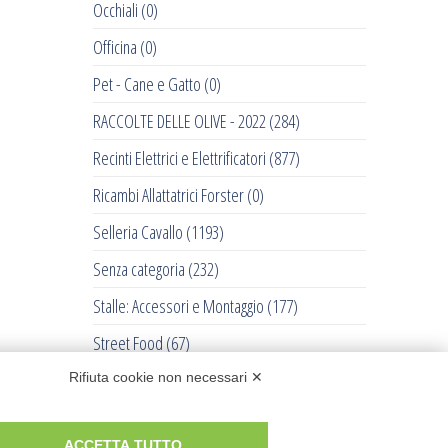
Occhiali
(0)
Officina
(0)
Pet - Cane e Gatto
(0)
RACCOLTE DELLE OLIVE - 2022
(284)
Recinti Elettrici e Elettrificatori
(877)
Ricambi Allattatrici Forster
(0)
Selleria Cavallo
(1193)
Senza categoria
(232)
Stalle: Accessori e Montaggio
(177)
Street Food
(67)
Tosatrici
(711)
Rifiuta cookie non necessari ✕
Trattorini Husqvarna
(0)
ACCETTA TUTTO