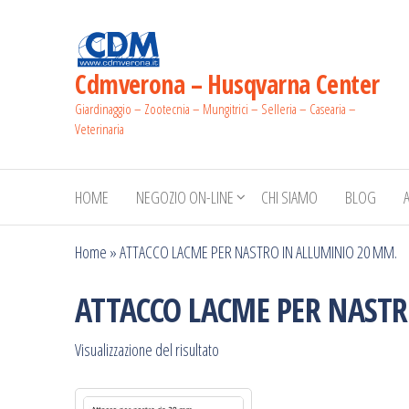
Salta
e
vai
Cdmverona – Husqvarna Center
al
Giardinaggio – Zootecnia – Mungitrici – Selleria – Casearia –
contenuto
Veterinaria
HOME
NEGOZIO ON-LINE
CHI SIAMO
BLOG
Home
»
ATTACCO LACME PER NASTRO IN ALLUMINIO 20 MM.
ATTACCO LACME PER NASTR
Visualizzazione del risultato