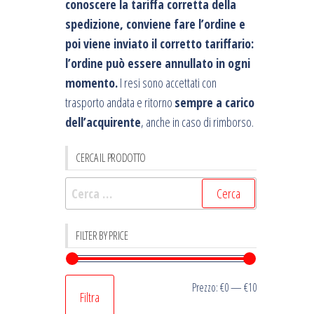
conoscere la tariffa corretta della
spedizione, conviene fare l’ordine e
poi viene inviato il corretto tariffario:
l’ordine può essere annullato in ogni
momento.
I resi sono accettati con
trasporto andata e ritorno
sempre a carico
dell’acquirente
, anche in caso di rimborso.
CERCA IL PRODOTTO
Ricerca
per:
FILTER BY PRICE
Prezzo
Prezzo
Prezzo:
€0
—
€10
Filtra
Min
Max