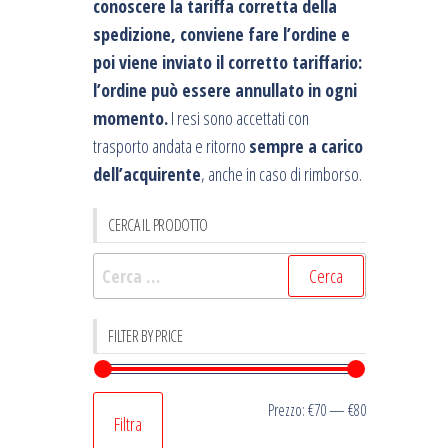
conoscere la tariffa corretta della
spedizione, conviene fare l’ordine e
poi viene inviato il corretto tariffario:
l’ordine può essere annullato in ogni
momento.
I resi sono accettati con
trasporto andata e ritorno
sempre a carico
dell’acquirente
, anche in caso di rimborso.
CERCA IL PRODOTTO
Ricerca
per:
FILTER BY PRICE
Prezzo
Prezzo
Prezzo:
€70
—
€80
Filtra
Min
Max