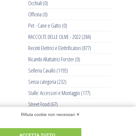
Occhiali
(0)
Officina
(0)
Pet - Cane e Gatto
(0)
RACCOLTE DELLE OLIVE - 2022
(284)
Recinti Elettrici e Elettrificatori
(877)
Ricambi Allattatrici Forster
(0)
Selleria Cavallo
(1193)
Senza categoria
(232)
Stalle: Accessori e Montaggio
(177)
Street Food
(67)
Tosatrici
(711)
Rifiuta cookie non necessari ✕
Trattorini Husqvarna
(0)
ACCETTA TUTTO