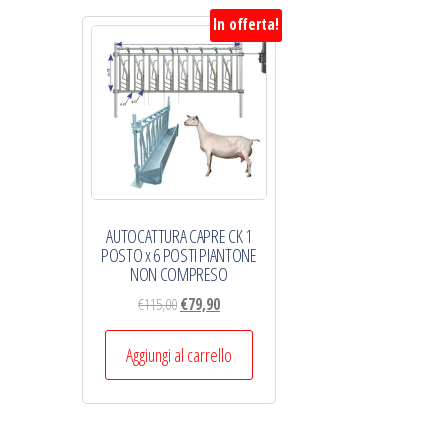
In offerta!
AUTOCATTURA CAPRE CK 1
POSTO x 6 POSTI PIANTONE
NON COMPRESO
Il
Il
€
115,00
€
79,90
prezzo
prezzo
originale
attuale
Aggiungi al carrello
era:
è:
€115,00.
€79,90.