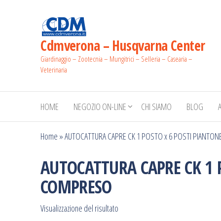
Salta
e
vai
Cdmverona – Husqvarna Center
al
Giardinaggio – Zootecnia – Mungitrici – Selleria – Casearia –
contenuto
Veterinaria
HOME
NEGOZIO ON-LINE
CHI SIAMO
BLOG
Home
»
AUTOCATTURA CAPRE CK 1 POSTO x 6 POSTI PIANT
AUTOCATTURA CAPRE CK 1 
COMPRESO
Visualizzazione del risultato