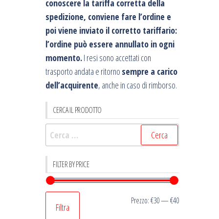
conoscere la tariffa corretta della
spedizione, conviene fare l’ordine e
poi viene inviato il corretto tariffario:
l’ordine può essere annullato in ogni
momento.
I resi sono accettati con
trasporto andata e ritorno
sempre a carico
dell’acquirente
, anche in caso di rimborso.
CERCA IL PRODOTTO
Ricerca
per:
FILTER BY PRICE
Prezzo
Prezzo
Prezzo:
€30
—
€40
Filtra
Min
Max