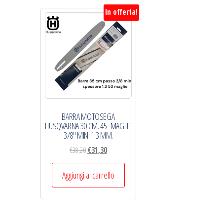
In offerta!
BARRA MOTOSEGA
HUSQVARNA 30 CM. 45 MAGLIE
3/8″ MINI 1.3 MM.
Il
Il
€
38,20
€
31,30
prezzo
prezzo
originale
attuale
Aggiungi al carrello
era:
è:
€38,20.
€31,30.