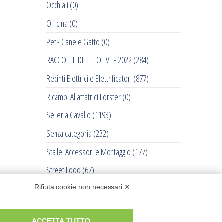
Occhiali
(0)
Officina
(0)
Pet - Cane e Gatto
(0)
RACCOLTE DELLE OLIVE - 2022
(284)
Recinti Elettrici e Elettrificatori
(877)
Ricambi Allattatrici Forster
(0)
Selleria Cavallo
(1193)
Senza categoria
(232)
Stalle: Accessori e Montaggio
(177)
Street Food
(67)
Tosatrici
(711)
Rifiuta cookie non necessari ✕
Trattorini Husqvarna
(0)
ACCETTA TUTTO