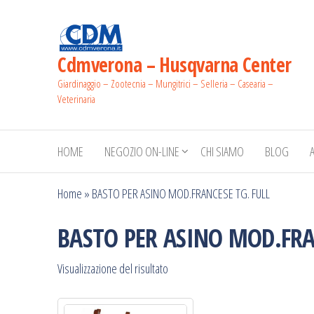
Salta
e
vai
Cdmverona – Husqvarna Center
al
Giardinaggio – Zootecnia – Mungitrici – Selleria – Casearia –
contenuto
Veterinaria
HOME
NEGOZIO ON-LINE
CHI SIAMO
BLOG
Home
»
BASTO PER ASINO MOD.FRANCESE TG. FULL
BASTO PER ASINO MOD.FRA
Visualizzazione del risultato