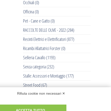
Occhiali
(0)
Officina
(0)
Pet - Cane e Gatto
(0)
RACCOLTE DELLE OLIVE - 2022
(284)
Recinti Elettrici e Elettrificatori
(877)
Ricambi Allattatrici Forster
(0)
Selleria Cavallo
(1193)
Senza categoria
(232)
Stalle: Accessori e Montaggio
(177)
Street Food
(67)
Tosatrici
(711)
Rifiuta cookie non necessari ✕
Trattorini Husqvarna
(0)
ACCETTA TUTTO