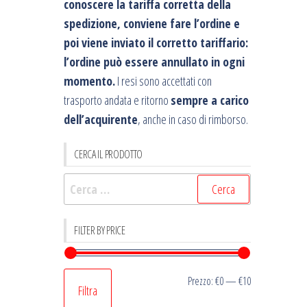
conoscere la tariffa corretta della
spedizione, conviene fare l’ordine e
poi viene inviato il corretto tariffario:
l’ordine può essere annullato in ogni
momento.
I resi sono accettati con
trasporto andata e ritorno
sempre a carico
dell’acquirente
, anche in caso di rimborso.
CERCA IL PRODOTTO
Ricerca
per:
FILTER BY PRICE
Prezzo
Prezzo
Prezzo:
€0
—
€10
Filtra
Min
Max