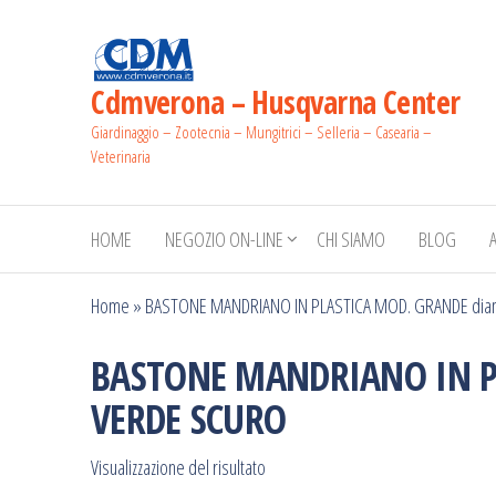
Salta
e
vai
Cdmverona – Husqvarna Center
al
Giardinaggio – Zootecnia – Mungitrici – Selleria – Casearia –
contenuto
Veterinaria
HOME
NEGOZIO ON-LINE
CHI SIAMO
BLOG
Home
»
BASTONE MANDRIANO IN PLASTICA MOD. GRANDE dia
BASTONE MANDRIANO IN P
VERDE SCURO
Visualizzazione del risultato