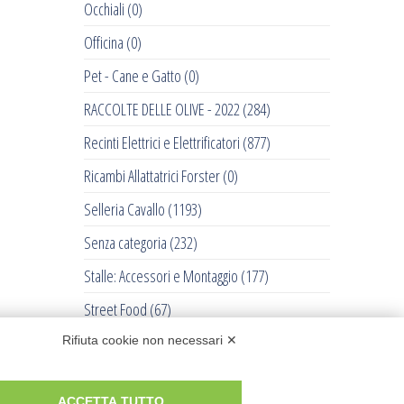
Occhiali
(0)
Officina
(0)
Pet - Cane e Gatto
(0)
RACCOLTE DELLE OLIVE - 2022
(284)
Recinti Elettrici e Elettrificatori
(877)
Ricambi Allattatrici Forster
(0)
Selleria Cavallo
(1193)
Senza categoria
(232)
Stalle: Accessori e Montaggio
(177)
Street Food
(67)
Tosatrici
(711)
Rifiuta cookie non necessari ✕
Trattorini Husqvarna
(0)
ACCETTA TUTTO