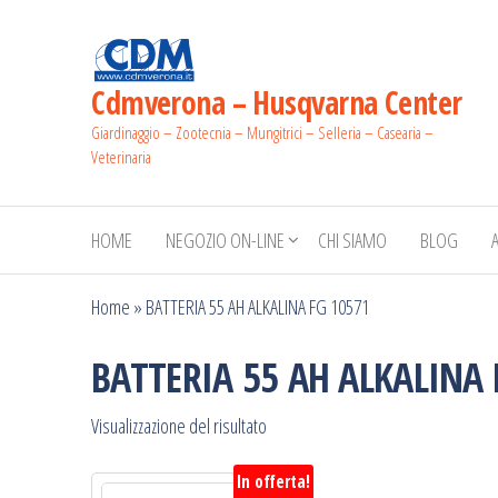
Salta
e
vai
Cdmverona – Husqvarna Center
al
Giardinaggio – Zootecnia – Mungitrici – Selleria – Casearia –
contenuto
Veterinaria
HOME
NEGOZIO ON-LINE
CHI SIAMO
BLOG
Home
»
BATTERIA 55 AH ALKALINA FG 10571
BATTERIA 55 AH ALKALINA 
Visualizzazione del risultato
In offerta!