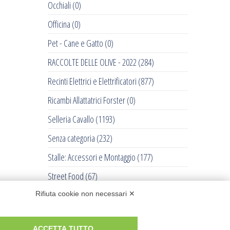
Occhiali
(0)
Officina
(0)
Pet - Cane e Gatto
(0)
RACCOLTE DELLE OLIVE - 2022
(284)
Recinti Elettrici e Elettrificatori
(877)
Ricambi Allattatrici Forster
(0)
Selleria Cavallo
(1193)
Senza categoria
(232)
Stalle: Accessori e Montaggio
(177)
Street Food
(67)
Tosatrici
(711)
Rifiuta cookie non necessari ✕
Trattorini Husqvarna
(0)
ACCETTA TUTTO