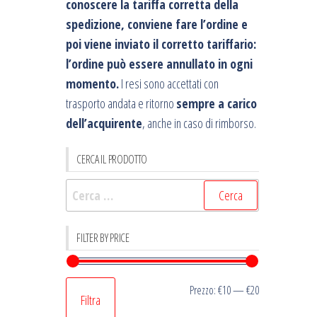
conoscere la tariffa corretta della
spedizione, conviene fare l’ordine e
poi viene inviato il corretto tariffario:
l’ordine può essere annullato in ogni
momento.
I resi sono accettati con
trasporto andata e ritorno
sempre a carico
dell’acquirente
, anche in caso di rimborso.
CERCA IL PRODOTTO
Ricerca
per:
FILTER BY PRICE
Prezzo
Prezzo
Prezzo:
€10
—
€20
Filtra
Min
Max