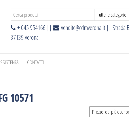
+ 045 954166 ||
vendite@cdmverona.it
|| Strada B
37139 Verona
ASSISTENZA
CONTATTI
FG 10571