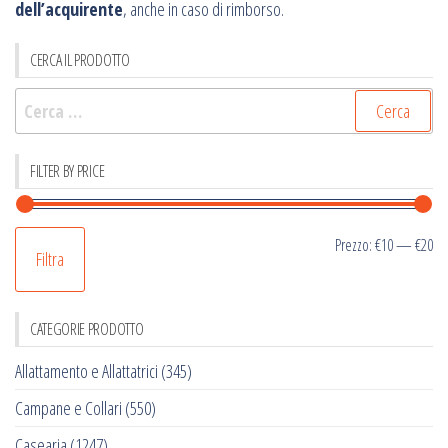
dell’acquirente
, anche in caso di rimborso.
CERCA IL PRODOTTO
Ricerca
per:
FILTER BY PRICE
Pr
Pr
Prezzo:
€10
—
€20
Filtra
Mi
M
CATEGORIE PRODOTTO
Allattamento e Allattatrici
(345)
Campane e Collari
(550)
Casearia
(1247)