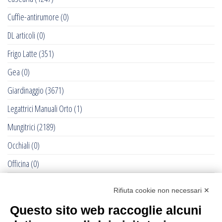
Cuffie-antirumore
(0)
DL articoli
(0)
Frigo Latte
(351)
Gea
(0)
Giardinaggio
(3671)
Legattrici Manuali Orto
(1)
Mungitrici
(2189)
Occhiali
(0)
Officina
(0)
Pet - Cane e Gatto
(0)
Rifiuta cookie non necessari ✕
RACCOLTE DELLE OLIVE - 2022
(284)
Questo sito web raccoglie alcuni
Recinti Elettrici e Elettrificatori
(877)