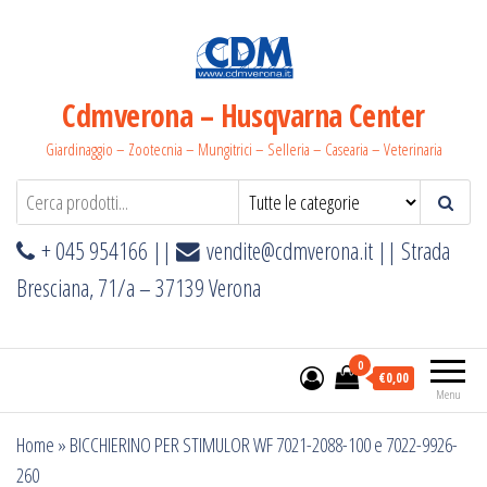
Salta
e
vai
al
Cdmverona – Husqvarna Center
contenuto
Giardinaggio – Zootecnia – Mungitrici – Selleria – Casearia – Veterinaria
+ 045 954166 ||
vendite@cdmverona.it
|| Strada
Bresciana, 71/a – 37139 Verona
0
€0,00
Menu
Home
»
BICCHIERINO PER STIMULOR WF 7021-2088-100 e 7022-9926-
260