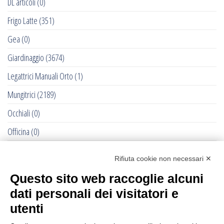
DL articoli
(0)
Frigo Latte
(351)
Gea
(0)
Giardinaggio
(3674)
Legattrici Manuali Orto
(1)
Mungitrici
(2189)
Occhiali
(0)
Officina
(0)
Pet - Cane e Gatto
(0)
Rifiuta cookie non necessari ✕
RACCOLTE DELLE OLIVE - 2022
(284)
Questo sito web raccoglie alcuni
Recinti Elettrici e Elettrificatori
(877)
dati personali dei visitatori e
Ricambi Allattatrici Forster
(0)
utenti