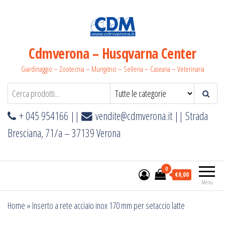
Salta
e
vai
al
Cdmverona – Husqvarna Center
contenuto
Giardinaggio – Zootecnia – Mungitrici – Selleria – Casearia – Veterinaria
+ 045 954166 ||
vendite@cdmverona.it
|| Strada
Bresciana, 71/a – 37139 Verona
0
€0,00
Menu
Home
»
Inserto a rete acciaio inox 170 mm per setaccio latte