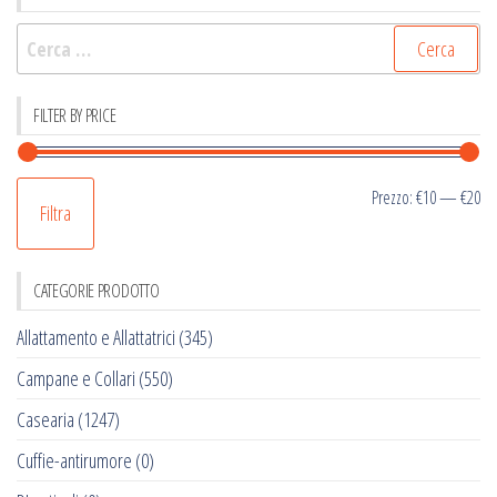
Ricerca
per:
FILTER BY PRICE
Pr
Pr
Prezzo:
€10
—
€20
Filtra
Mi
M
CATEGORIE PRODOTTO
Allattamento e Allattatrici
(345)
Campane e Collari
(550)
Casearia
(1247)
Cuffie-antirumore
(0)