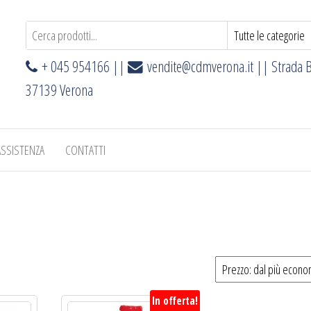
+ 045 954166 ||
vendite@cdmverona.it
|| Strada B
37139 Verona
ASSISTENZA
CONTATTI
In offerta!