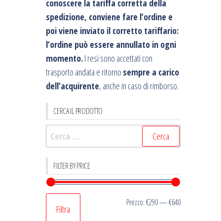
conoscere la tariffa corretta della
spedizione, conviene fare l’ordine e
poi viene inviato il corretto tariffario:
l’ordine può essere annullato in ogni
momento.
I resi sono accettati con
trasporto andata e ritorno
sempre a carico
dell’acquirente
, anche in caso di rimborso.
CERCA IL PRODOTTO
Ricerca
per:
FILTER BY PRICE
Prezzo
Prezzo
Prezzo:
€290
—
€640
Filtra
Min
Max