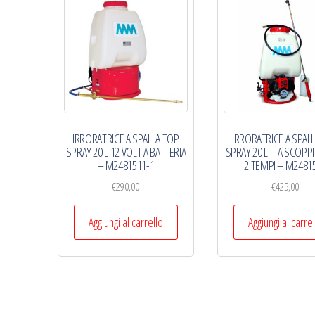
economico
IRRORATRICE A SPALLA TOP
IRRORATRICE A SPAL
SPRAY 20 L 12 VOLT A BATTERIA
SPRAY 20 L – A SCOPP
– M2481511-1
2 TEMPI – M2481
€
290,00
€
425,00
Aggiungi al carrello
Aggiungi al carre