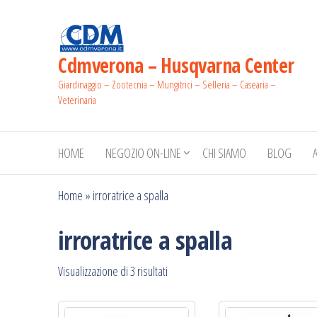
Salta
e
vai
Cdmverona – Husqvarna Center
al
Giardinaggio – Zootecnia – Mungitrici – Selleria – Casearia –
contenuto
Veterinaria
HOME
NEGOZIO ON-LINE
CHI SIAMO
BLOG
Home
»
irroratrice a spalla
irroratrice a spalla
Prezzo:
Visualizzazione di 3 risultati
dal
più