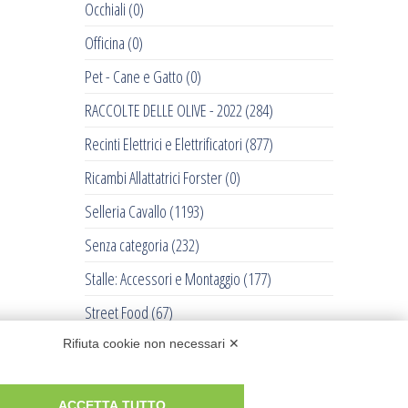
Occhiali
(0)
Officina
(0)
Pet - Cane e Gatto
(0)
RACCOLTE DELLE OLIVE - 2022
(284)
Recinti Elettrici e Elettrificatori
(877)
Ricambi Allattatrici Forster
(0)
Selleria Cavallo
(1193)
Senza categoria
(232)
Stalle: Accessori e Montaggio
(177)
Street Food
(67)
Tosatrici
(711)
Rifiuta cookie non necessari ✕
Trattorini Husqvarna
(0)
ACCETTA TUTTO