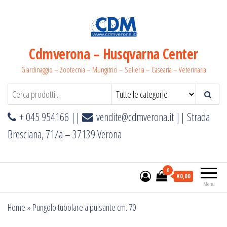
Salta
e
vai
al
Cdmverona – Husqvarna Center
contenuto
Giardinaggio – Zootecnia – Mungitrici – Selleria – Casearia – Veterinaria
+ 045 954166 ||
vendite@cdmverona.it
|| Strada
Bresciana, 71/a – 37139 Verona
0
€0,00
Menu
Home
»
Pungolo tubolare a pulsante cm. 70