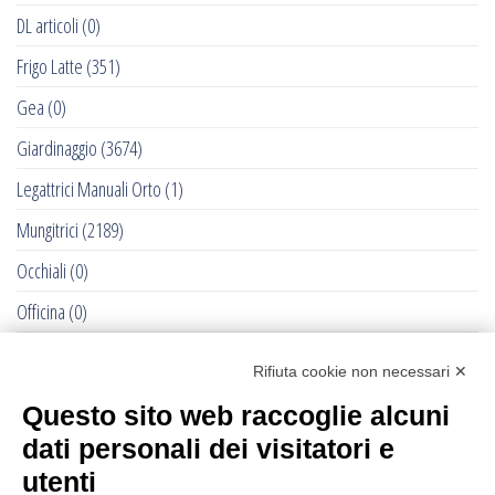
DL articoli
(0)
Frigo Latte
(351)
Gea
(0)
Giardinaggio
(3674)
Legattrici Manuali Orto
(1)
Mungitrici
(2189)
Occhiali
(0)
Officina
(0)
Pet - Cane e Gatto
(0)
Rifiuta cookie non necessari ✕
RACCOLTE DELLE OLIVE - 2022
(284)
Questo sito web raccoglie alcuni
Recinti Elettrici e Elettrificatori
(877)
dati personali dei visitatori e
Ricambi Allattatrici Forster
(0)
utenti