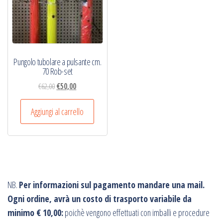
Pungolo tubolare a pulsante cm.
70 Rob-set
Il
Il
€
62,00
€
50,00
prezzo
prezzo
originale
attuale
Aggiungi al carrello
era:
è:
€62,00.
€50,00.
NB.
Per informazioni sul pagamento mandare una mail.
Ogni ordine, avrà un costo di trasporto variabile da
minimo € 10,00:
poichè vengono effettuati con imballi e procedure