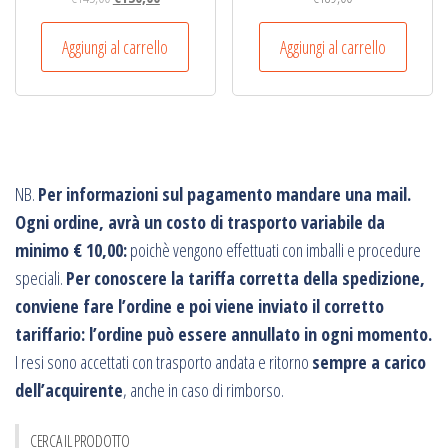
prezzo
prezzo
originale
attuale
Aggiungi al carrello
Aggiungi al carrello
era:
è:
€145,00.
€130,00.
NB.
Per informazioni sul pagamento mandare una mail.
Ogni ordine, avrà un costo di trasporto variabile da
minimo € 10,00:
poichè vengono effettuati con imballi e procedure
speciali.
Per conoscere la tariffa corretta della spedizione,
conviene fare l’ordine e poi viene inviato il corretto
tariffario: l’ordine può essere annullato in ogni momento.
I resi sono accettati con trasporto andata e ritorno
sempre a carico
dell’acquirente
, anche in caso di rimborso.
CERCA IL PRODOTTO