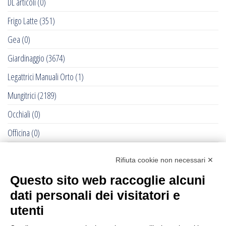
DL articoli
(0)
Frigo Latte
(351)
Gea
(0)
Giardinaggio
(3674)
Legattrici Manuali Orto
(1)
Mungitrici
(2189)
Occhiali
(0)
Officina
(0)
Pet - Cane e Gatto
(0)
Rifiuta cookie non necessari ✕
RACCOLTE DELLE OLIVE - 2022
(284)
Questo sito web raccoglie alcuni
Recinti Elettrici e Elettrificatori
(877)
dati personali dei visitatori e
Ricambi Allattatrici Forster
(0)
utenti