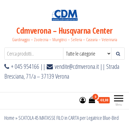
Salta
e
vai
al
Cdmverona – Husqvarna Center
contenuto
Giardinaggio – Zootecnia – Mungitrici – Selleria – Casearia – Veterinaria
+ 045 954166 ||
vendite@cdmverona.it
|| Strada
Bresciana, 71/a – 37139 Verona
0
€0,00
Menu
Home
»
SCATOLA 45 MATASSE FILO in CARTA per Legatrice Blue-Bird