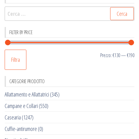
Ricerca
per:
FILTER BY PRICE
Pr
Pr
Prezzo:
€130
—
€190
Filtra
Mi
M
CATEGORIE PRODOTTO
Allattamento e Allattatrici
(345)
Campane e Collari
(550)
Casearia
(1247)
Cuffie-antirumore
(0)