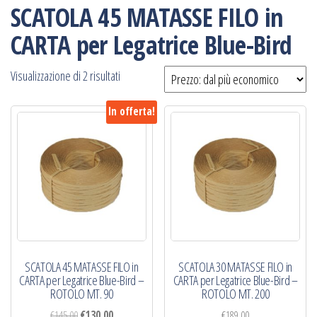
SCATOLA 45 MATASSE FILO in
CARTA per Legatrice Blue-Bird
Prezzo:
Visualizzazione di 2 risultati
dal
In offerta!
più
economico
SCATOLA 45 MATASSE FILO in
SCATOLA 30 MATASSE FILO in
CARTA per Legatrice Blue-Bird –
CARTA per Legatrice Blue-Bird –
ROTOLO MT. 90
ROTOLO MT. 200
Il
Il
€
145,00
€
130,00
€
189,00