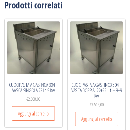
Prodotti correlati
CUOCIPASTA A GAS INOX 304 –
CUOCIPASTA A GAS INOX 304 –
VASCA SINGOLA 22 Lt. 9 Kw
VASCA DOPPIA 22+22 Lt. – 9+9
Kw
€
2.068,00
€
3.516,00
Aggiungi al carrello
Aggiungi al carrello