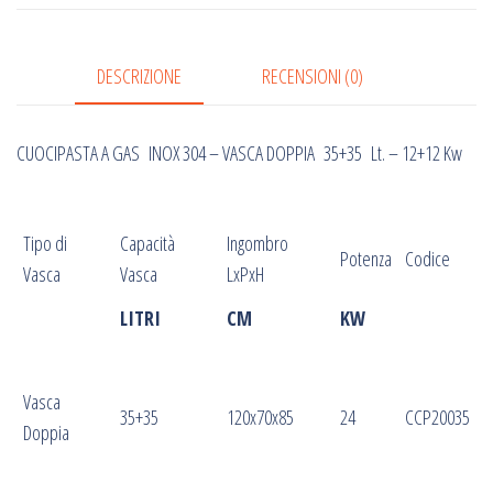
-
VASCA
DOPPIA
DESCRIZIONE
RECENSIONI (0)
35+35
Lt.
CUOCIPASTA A GAS INOX 304 – VASCA DOPPIA 35+35 Lt. – 12+12 Kw
-
12+12
Kw
Tipo di
Capacità
Ingombro
quantità
Potenza
Codice
Vasca
Vasca
LxPxH
LITRI
CM
KW
Vasca
35+35
120x70x85
24
CCP20035
Doppia