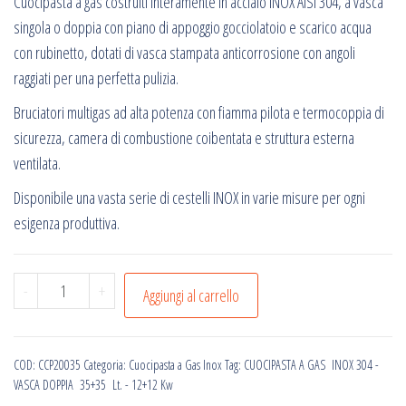
Cuocipasta a gas costruiti interamente in acciaio INOX AISI 304, a vasca
singola o doppia con piano di appoggio gocciolatoio e scarico acqua
con rubinetto, dotati di vasca stampata anticorrosione con angoli
raggiati per una perfetta pulizia.
Bruciatori multigas ad alta potenza con fiamma pilota e termocoppia di
sicurezza, camera di combustione coibentata e struttura esterna
ventilata.
Disponibile una vasta serie di cestelli INOX in varie misure per ogni
esigenza produttiva.
CUOCIPASTA
-
+
Aggiungi al carrello
A
GAS
INOX
COD:
CCP20035
Categoria:
Cuocipasta a Gas Inox
Tag:
CUOCIPASTA A GAS INOX 304 -
304
VASCA DOPPIA 35+35 Lt. - 12+12 Kw