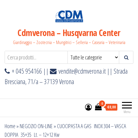
Salta
e
vai
al
Cdmverona – Husqvarna Center
contenuto
Giardinaggio – Zootecnia – Mungitrici – Selleria – Casearia – Veterinaria
+ 045 954166 ||
vendite@cdmverona.it
|| Strada
Bresciana, 71/a – 37139 Verona
0
€0,00
Menu
Home
»
NEGOZIO ON-LINE
»
CUOCIPASTA A GAS INOX 304 – VASCA
DOPPIA 35+35 Lt. – 12+12 Kw