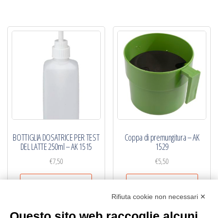
BOTTIGLIA DOSATRICE PER TEST
Coppa di premungitura – AK
DEL LATTE 250ml – AK 1515
1529
€
7,50
€
5,50
Aggiungi al carrello
Aggiungi al carrello
Rifiuta cookie non necessari ✕
Questo sito web raccoglie alcuni