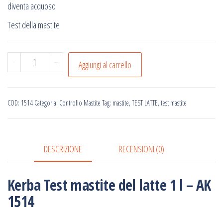
diventa acquoso
Test della mastite
Kerba
-
+
Aggiungi al carrello
Test
mastite
del
COD:
1514
Categoria:
Controllo Mastite
Tag:
mastite
,
TEST LATTE
,
test mastite
latte
1
l
DESCRIZIONE
RECENSIONI (0)
-
AK
Kerba Test mastite del latte 1 l – AK
1514
1514
quantità