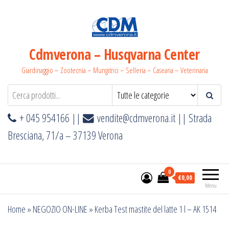
Salta
e
vai
al
Cdmverona – Husqvarna Center
contenuto
Giardinaggio – Zootecnia – Mungitrici – Selleria – Casearia – Veterinaria
+ 045 954166 ||
vendite@cdmverona.it
|| Strada
Bresciana, 71/a – 37139 Verona
0
€0,00
Menu
Home
»
NEGOZIO ON-LINE
»
Kerba Test mastite del latte 1 l – AK 1514