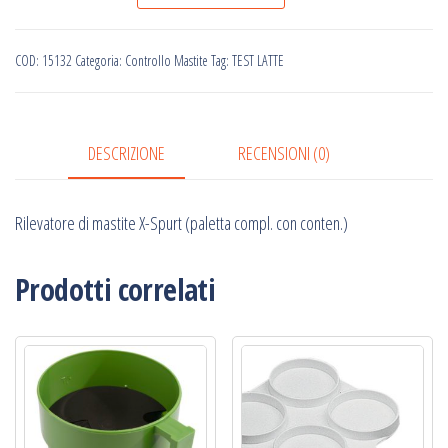
mastite
X-
COD:
15132
Categoria:
Controllo Mastite
Tag:
TEST LATTE
Spurt
(paletta
compl.
DESCRIZIONE
RECENSIONI (0)
con
conten.)
Rilevatore di mastite X-Spurt (paletta compl. con conten.)
-
AK
15132
Prodotti correlati
quantità