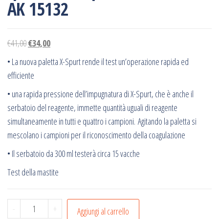
AK 15132
€
41,00
€
34,00
• La nuova paletta X-Spurt rende il test un’operazione rapida ed
efficiente
• una rapida pressione dell’impugnatura di X-Spurt, che è anche il
serbatoio del reagente, immette quantità uguali di reagente
simultaneamente in tutti e quattro i campioni. Agitando la paletta si
mescolano i campioni per il riconoscimento della coagulazione
• Il serbatoio da 300 ml testerà circa 15 vacche
Test della mastite
Rilevatore
-
+
Aggiungi al carrello
di