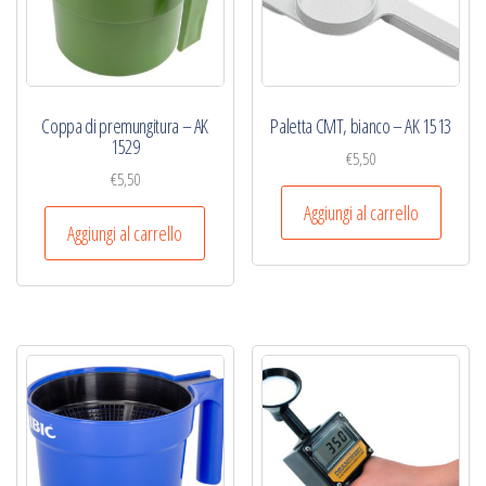
Coppa di premungitura – AK
Paletta CMT, bianco – AK 1513
1529
€
5,50
€
5,50
Aggiungi al carrello
Aggiungi al carrello