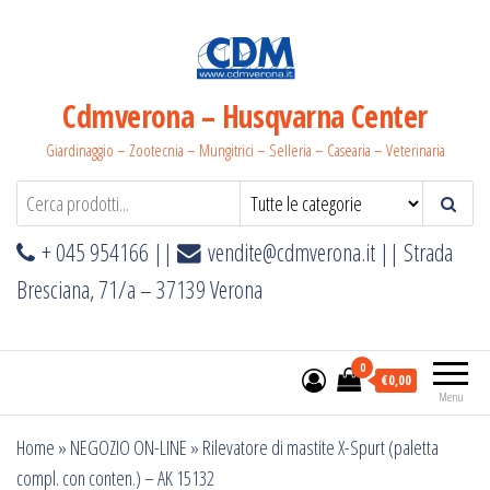
Salta
e
vai
al
Cdmverona – Husqvarna Center
contenuto
Giardinaggio – Zootecnia – Mungitrici – Selleria – Casearia – Veterinaria
+ 045 954166 ||
vendite@cdmverona.it
|| Strada
Bresciana, 71/a – 37139 Verona
0
€0,00
Menu
Home
»
NEGOZIO ON-LINE
»
Rilevatore di mastite X-Spurt (paletta
compl. con conten.) – AK 15132