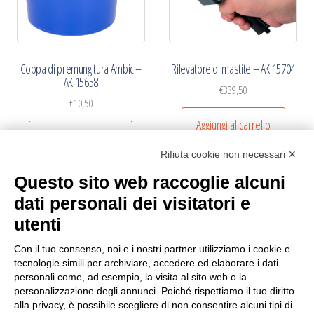
Coppa di premungitura Ambic –
Rilevatore di mastite – AK 15704
AK 15658
€
339,50
€
10,50
Aggiungi al carrello
Aggiungi al carrello
Rifiuta cookie non necessari ✕
Questo sito web raccoglie alcuni
dati personali dei visitatori e
utenti
NB.
Per informazioni sul pagamento mandare una mail.
Con il tuo consenso, noi e i nostri partner utilizziamo i cookie e
Ogni ordine, avrà un costo di trasporto variabile da
tecnologie simili per archiviare, accedere ed elaborare i dati
personali come, ad esempio, la visita al sito web o la
minimo € 10,00:
poichè vengono effettuati con imballi e procedure
personalizzazione degli annunci. Poiché rispettiamo il tuo diritto
speciali.
Per conoscere la tariffa corretta della spedizione,
alla privacy, è possibile scegliere di non consentire alcuni tipi di