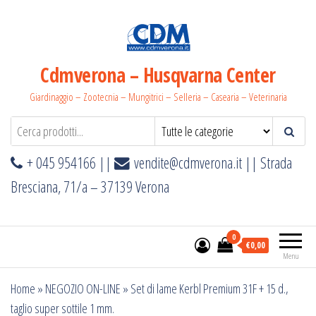
Salta
e
vai
al
Cdmverona – Husqvarna Center
contenuto
Giardinaggio – Zootecnia – Mungitrici – Selleria – Casearia – Veterinaria
+ 045 954166 ||
vendite@cdmverona.it
|| Strada
Bresciana, 71/a – 37139 Verona
0
€0,00
Menu
Home
»
NEGOZIO ON-LINE
»
Set di lame Kerbl Premium 31F + 15 d.,
taglio super sottile 1 mm.