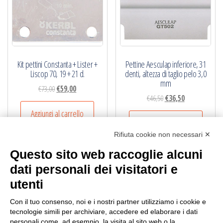
Kit pettini Constanta + Lister +
Pettine Aesculap inferiore, 31
Liscop 70, 19 + 21 d.
denti, altezza di taglio pelo 3,0
mm
Il
Il
€
73,00
€
59,00
Il
Il
€
46,50
€
36,50
prezzo
prezzo
prezzo
prezzo
originale
attuale
Aggiungi al carrello
originale
attuale
Aggiungi al carrello
era:
è:
era:
è:
Rifiuta cookie non necessari ✕
€73,00.
€59,00.
€46,50.
€36,50.
Questo sito web raccoglie alcuni
dati personali dei visitatori e
utenti
NB.
Per informazioni sul pagamento mandare una mail.
Con il tuo consenso, noi e i nostri partner utilizziamo i cookie e
Ogni ordine, avrà un costo di trasporto variabile da
tecnologie simili per archiviare, accedere ed elaborare i dati
personali come, ad esempio, la visita al sito web o la