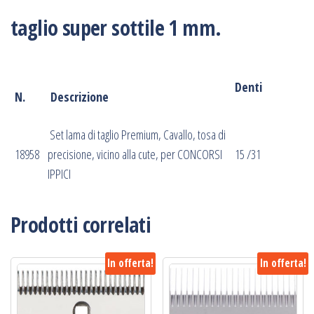
1
taglio super sottile 1 mm.
mm.
quantità
‎Denti
‎N. ‎
‎ Descrizione ‎
‎
‎ ‎Set lama di taglio Premium, Cavallo, tosa di
18958
precisione, vicino alla cute, per CONCORSI
15 /31
IPPICI
Prodotti correlati
In offerta!
In offerta!