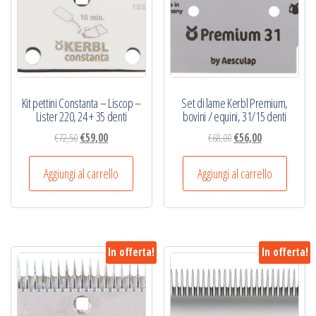
Kit pettini Constanta – Liscop –
Set di lame Kerbl Premium,
Lister 220, 24 + 35 denti
bovini / equini, 31/15 denti
Il
Il
Il
Il
€
72,50
€
59,00
€
68,00
€
56,00
prezzo
prezzo
prezzo
prezzo
originale
attuale
originale
attuale
Aggiungi al carrello
Aggiungi al carrello
era:
è:
era:
è:
€72,50.
€59,00.
€68,00.
€56,00.
In offerta!
In offerta!