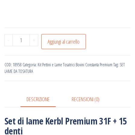
Set
-
+
Aggiungi al carrello
di
lame
Kerbl
COD:
18958
Categoria:
Kit Pettini e Lame Tosatrici Bovini Constanta Premium
Tag:
SET
Premium
LAME DA TOSATURA
31F
+
15
DESCRIZIONE
RECENSIONI (0)
d.,
taglio
Set di lame Kerbl Premium 31F + 15
super
denti
sottile