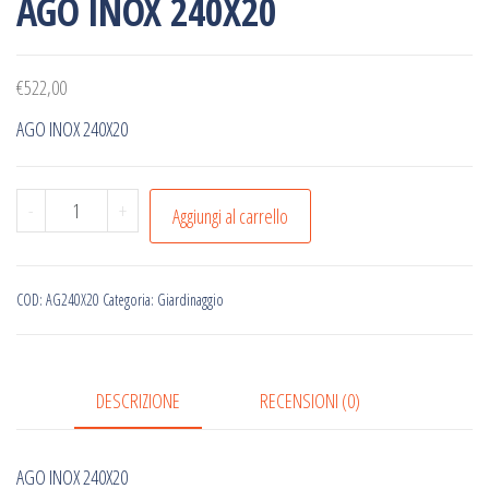
AGO INOX 240X20
€
522,00
AGO INOX 240X20
AGO
-
+
Aggiungi al carrello
INOX
240X20
quantità
COD:
AG240X20
Categoria:
Giardinaggio
DESCRIZIONE
RECENSIONI (0)
AGO INOX 240X20