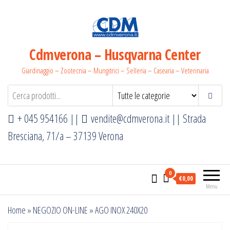
Salta
e
vai
al
Cdmverona – Husqvarna Center
contenuto
Giardinaggio – Zootecnia – Mungitrici – Selleria – Casearia – Veterinaria
+ 045 954166 ||
vendite@cdmverona.it
|| Strada
Bresciana, 71/a – 37139 Verona
0
€0,00
Menu
Home
»
NEGOZIO ON-LINE
»
AGO INOX 240X20