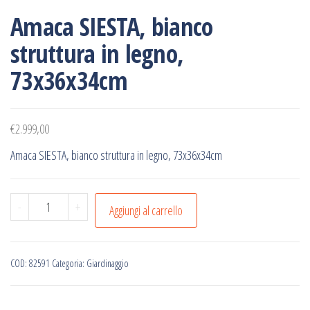
Amaca SIESTA, bianco
struttura in legno,
73x36x34cm
€
2.999,00
Amaca SIESTA, bianco struttura in legno, 73x36x34cm
Amaca
-
+
Aggiungi al carrello
SIESTA,
bianco
struttura
COD:
82591
Categoria:
Giardinaggio
in
legno,