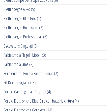
Elettropompe per acqua 220 volts
(0)
Elettroseghe Al-ko
(5)
Elettroseghe Blue Bird
(1)
Elettroseghe Husqvarna
(2)
Elettroseghe Professionali
(6)
Escavatore Cingolati
(8)
Falciatutto a Flagelli Mobili
(3)
Falciatutto a lama
(2)
Fermentatori Birra a Fondo Conico
(2)
Fili Decespugliatori
(3)
Forbici Campagnola - Ricambi
(4)
Forbici Elettroniche Blue Bird con batteria cintura
(4)
Forbici Elettroniche Cordless
(14)