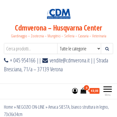
Salta
e
vai
al
Cdmverona – Husqvarna Center
contenuto
Giardinaggio – Zootecnia – Mungitrici – Selleria – Casearia – Veterinaria
+ 045 954166 ||
vendite@cdmverona.it
|| Strada
Bresciana, 71/a – 37139 Verona
0
€0,00
Menu
Home
»
NEGOZIO ON-LINE
»
Amaca SIESTA, bianco struttura in legno,
73x36x34cm