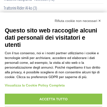
Trattorini Rider Al-ko
(3)
Trattorini Rider Husqvarna
(25)
Rifiuta cookie non necessari ✕
Trattorini Rider Husqvarna - Accessori
(27)
Questo sito web raccoglie alcuni
Trattorini Rider Husqvarna - Piatti di taglio
(6)
dati personali dei visitatori e
Trinciasarmenti
(25)
utenti
Trinciatutto Trattorino
(7)
Con il tuo consenso, noi e i nostri partner utilizziamo i cookie e
tecnologie simili per archiviare, accedere ed elaborare i dati
Troncarami manuali
(3)
personali come, ad esempio, la visita al sito web o la
personalizzazione degli annunci. Poiché rispettiamo il tuo diritto
Troncatrici a catena diamanta
(0)
alla privacy, è possibile scegliere di non consentire alcuni tipi di
cookie. Clicca su preferenze GDPR per saperne di più.
Troncatrici Manuali Elettriche
(2)
Visualizza la Cookie Policy Completa
Turbine da neve
(0)
Utensili Husqvrna Forestali
(12)
ACCETTA TUTTO
Verricelli a scoppio
(12)