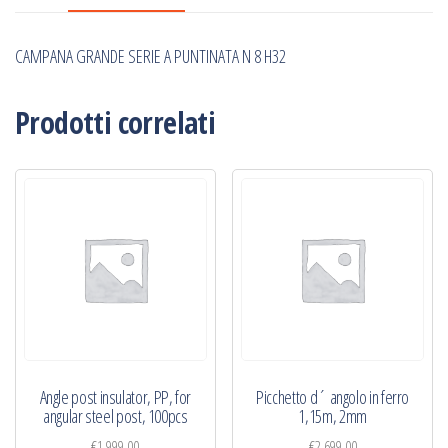
H32
quantità
CAMPANA GRANDE SERIE A PUNTINATA N 8 H32
Prodotti correlati
Angle post insulator, PP, for
Picchetto d´ angolo in ferro
angular steel post, 100pcs
1,15m, 2mm
€
1.999,00
€
2.699,00