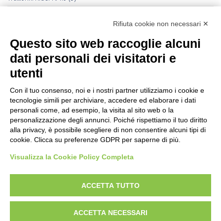
Trattorini Rider Husqvarna
(25)
Rifiuta cookie non necessari ✕
Trattorini Rider Husqvarna - Accessori
(27)
Questo sito web raccoglie alcuni
Trattorini Rider Husqvarna - Piatti di taglio
(6)
dati personali dei visitatori e
Trinciasarmenti
(25)
utenti
Trinciatutto Trattorino
(7)
Con il tuo consenso, noi e i nostri partner utilizziamo i cookie e
tecnologie simili per archiviare, accedere ed elaborare i dati
Troncarami manuali
(3)
personali come, ad esempio, la visita al sito web o la
personalizzazione degli annunci. Poiché rispettiamo il tuo diritto
Troncatrici a catena diamanta
(0)
alla privacy, è possibile scegliere di non consentire alcuni tipi di
cookie. Clicca su preferenze GDPR per saperne di più.
Troncatrici Manuali Elettriche
(2)
Visualizza la Cookie Policy Completa
Turbine da neve
(0)
Utensili Husqvrna Forestali
(12)
ACCETTA TUTTO
Verricelli a scoppio
(12)
ACCETTA NECESSARI
Verricelli elettrici
(9)