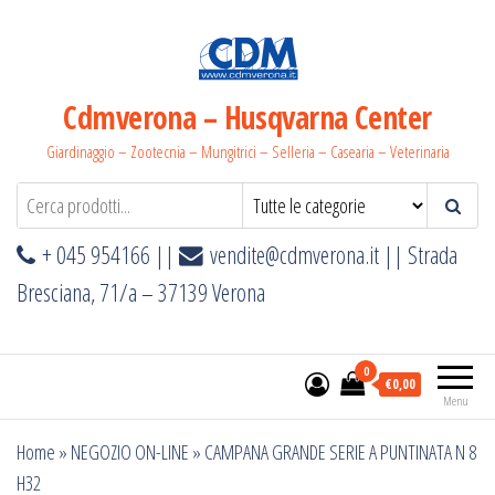
Salta
e
vai
al
Cdmverona – Husqvarna Center
contenuto
Giardinaggio – Zootecnia – Mungitrici – Selleria – Casearia – Veterinaria
+ 045 954166 ||
vendite@cdmverona.it
|| Strada
Bresciana, 71/a – 37139 Verona
0
€0,00
Menu
Home
»
NEGOZIO ON-LINE
»
CAMPANA GRANDE SERIE A PUNTINATA N 8
H32