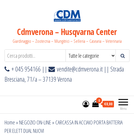
Salta
e
vai
al
Cdmverona – Husqvarna Center
contenuto
Giardinaggio – Zootecnia – Mungitrici – Selleria – Casearia – Veterinaria
+ 045 954166 ||
vendite@cdmverona.it
|| Strada
Bresciana, 71/a – 37139 Verona
0
€0,00
Menu
Home
»
NEGOZIO ON-LINE
»
CARCASSA IN ACCIAIO PORTA BATTERIA
PER ELETT DUAL NUOVI