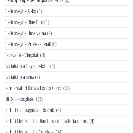
Elettropompe per acqua 220 volts
(0)
Elettroseghe Al-ko
(5)
Elettroseghe Blue Bird
(1)
Elettroseghe Husqvarna
(2)
Elettroseghe Professionali
(6)
Escavatore Cingolati
(8)
Falciatutto a Flagelli Mobili
(3)
Falciatutto a lama
(2)
Fermentatori Birra a Fondo Conico
(2)
Fili Decespugliatori
(3)
Forbici Campagnola - Ricambi
(4)
Forbici Elettroniche Blue Bird con batteria cintura
(4)
Forbici Elettroniche Cordless
(14)