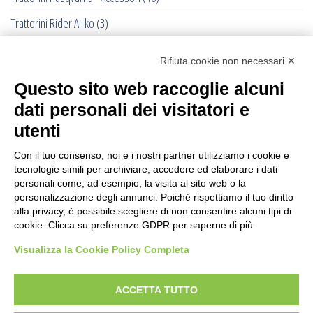
Trattorini Rider Al-ko
(3)
Trattorini Rider Husqvarna
(25)
Rifiuta cookie non necessari ✕
Trattorini Rider Husqvarna - Accessori
(27)
Questo sito web raccoglie alcuni
Trattorini Rider Husqvarna - Piatti di taglio
(6)
dati personali dei visitatori e
Trinciasarmenti
(25)
utenti
Trinciatutto Trattorino
(7)
Con il tuo consenso, noi e i nostri partner utilizziamo i cookie e
tecnologie simili per archiviare, accedere ed elaborare i dati
Troncarami manuali
(3)
personali come, ad esempio, la visita al sito web o la
personalizzazione degli annunci. Poiché rispettiamo il tuo diritto
Troncatrici a catena diamanta
(0)
alla privacy, è possibile scegliere di non consentire alcuni tipi di
cookie. Clicca su preferenze GDPR per saperne di più.
Troncatrici Manuali Elettriche
(2)
Visualizza la Cookie Policy Completa
Turbine da neve
(0)
Utensili Husqvrna Forestali
(12)
ACCETTA TUTTO
Verricelli a scoppio
(12)