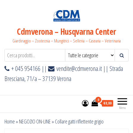
Salta
e
vai
al
Cdmverona – Husqvarna Center
contenuto
Giardinaggio – Zootecnia – Mungitrici – Selleria – Casearia – Veterinaria
+ 045 954166 ||
vendite@cdmverona.it
|| Strada
Bresciana, 71/a – 37139 Verona
0
€0,00
Menu
Home
»
NEGOZIO ON-LINE
»
Collare gatti riflettente grigio