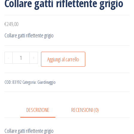
Collare gatti riflettente grigio
€
249,00
Collare gatti riflettente grigio
Collare
-
+
Aggiungi al carrello
gatti
riflettente
grigio
COD:
83192
Categoria:
Giardinaggio
quantità
DESCRIZIONE
RECENSIONI (0)
Collare gatti riflettente grigio