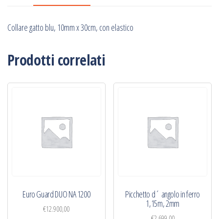
elastico
quantità
Collare gatto blu, 10mm x 30cm, con elastico
Prodotti correlati
Euro Guard DUO NA 1200
Picchetto d´ angolo in ferro
1,15m, 2mm
€
12.900,00
€
2.699,00