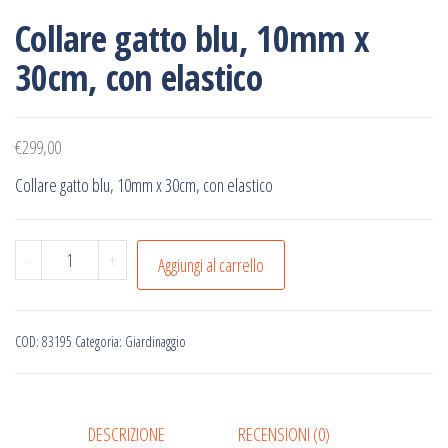
Collare gatto blu, 10mm x
30cm, con elastico
€
299,00
Collare gatto blu, 10mm x 30cm, con elastico
Collare
-
+
Aggiungi al carrello
gatto
blu,
10mm
COD:
83195
Categoria:
Giardinaggio
x
30cm,
con
DESCRIZIONE
RECENSIONI (0)