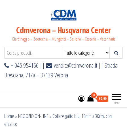
Salta
e
vai
al
Cdmverona – Husqvarna Center
contenuto
Giardinaggio – Zootecnia – Mungitrici – Selleria – Casearia – Veterinaria
+ 045 954166 ||
vendite@cdmverona.it
|| Strada
Bresciana, 71/a – 37139 Verona
0
€0,00
Menu
Home
»
NEGOZIO ON-LINE
»
Collare gatto blu, 10mm x 30cm, con
elastico