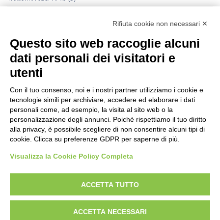
Trattorini Rider Husqvarna
(25)
Rifiuta cookie non necessari ✕
Trattorini Rider Husqvarna - Accessori
(27)
Questo sito web raccoglie alcuni
Trattorini Rider Husqvarna - Piatti di taglio
(6)
dati personali dei visitatori e
Trinciasarmenti
(25)
utenti
Trinciatutto Trattorino
(7)
Con il tuo consenso, noi e i nostri partner utilizziamo i cookie e
tecnologie simili per archiviare, accedere ed elaborare i dati
Troncarami manuali
(3)
personali come, ad esempio, la visita al sito web o la
personalizzazione degli annunci. Poiché rispettiamo il tuo diritto
Troncatrici a catena diamanta
(0)
alla privacy, è possibile scegliere di non consentire alcuni tipi di
cookie. Clicca su preferenze GDPR per saperne di più.
Troncatrici Manuali Elettriche
(2)
Visualizza la Cookie Policy Completa
Turbine da neve
(0)
Utensili Husqvrna Forestali
(12)
ACCETTA TUTTO
Verricelli a scoppio
(12)
ACCETTA NECESSARI
Verricelli elettrici
(9)